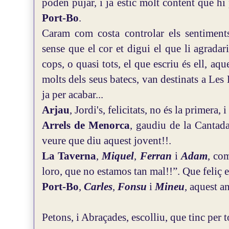
poden pujar, i ja estic molt content que h
Port-Bo
.
Caram com costa controlar els sentiments,
sense que el cor et digui el que li agradar
cops, o quasi tots, el que escriu és ell, aq
molts dels seus batecs, van destinats a Les
ja per acabar...
Arjau
, Jordi's, felicitats, no és la primera,
Arrels de Menorca
, gaudiu de la Cantada
veure que diu aquest jovent!!.
La Taverna
,
Miquel
,
Ferran
i
Adam
, co
loro, que no estamos tan mal!!”. Que feliç es
Port-Bo
,
Carles
,
Fonsu
i
Mineu
, aquest a
Petons, i Abraçades, escolliu, que tinc per 