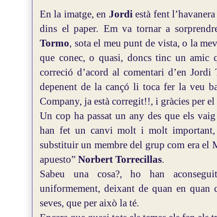
En la imatge, en
Jordi
està fent l’havaner
dins el paper.
Em va tornar a sorprendr
Tormo
, sota el meu punt de vista, o la me
que conec, o quasi, doncs tinc un amic q
correció d’acord al comentari d’en Jordi 
depenent de la cançó li toca fer la veu b
Company, ja està corregit!!, i gràcies per el
Un cop ha passat un any des que els vaig 
han fet un canvi molt i molt important, 
substituir un membre del grup com era el 
apuesto”
Norbert Torrecillas
.
Sabeu una cosa?, ho han aconseguit,
uniformement, deixant de quan en quan qu
seves, que per això la té.