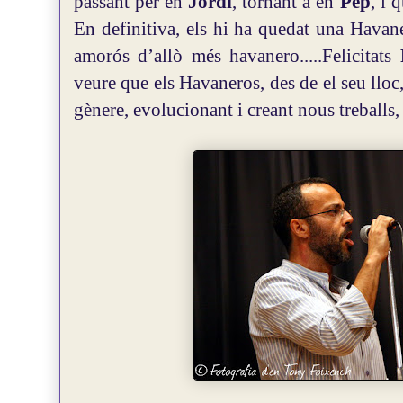
passant per en
Jordi
, tornant a en
Pep
, i 
En definitiva, els hi ha quedat una Havan
amorós d’allò més havanero.....Felicitats
veure que els Havaneros, des de el seu lloc,
gènere, evolucionant i creant nous treballs, 