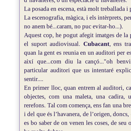
d’havaneres, o un espectacle d’havaneres.
La posada en escena, està molt treballada i
La escenografia, màgica, i els intèrprets, per
no anem bé...caram, no puc evitar-ho...).
Aquest cop, he pogut afegit imatges de la 
el suport audiovisual.
Cubacant
, ens tr
quan la gent es reunia en un auditori per e
així que...com diu la cançó..."oh benvi
particular auditori que us intentaré expl
sentir....
En primer lloc, quan entrem al auditori, ca
objectes, com una maleta, una cadira, un
rerefons.
Tal com comença, ens fan una bre
i del que és l’havanera, de l’origen, doncs
es bo saber de on venen les coses, de seu 