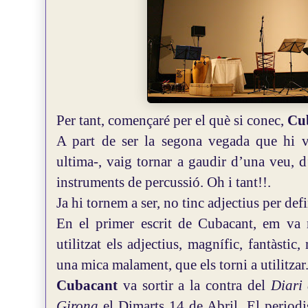
Per tant, començaré per el què si conec,
Cu
A part de ser la segona vegada que hi v
ultima-, vaig tornar a gaudir d’una veu, d
instruments de percussió. Oh i tant!!.
Ja hi tornem a ser, no tinc adjectius per de
En el primer escrit de Cubacant, em va r
utilitzat els adjectius, magnífic, fantàstic
una mica malament, que els torni a utilitzar..
Cubacant
va sortir a la contra del
Diari 
Girona
el Dimarts 14 de Abril. El period