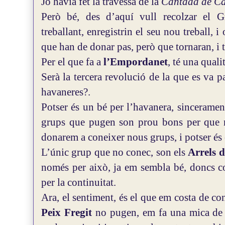
Jo havia fet la travessa de la
Cantada de Ca
Però bé, des d’aquí vull recolzar el
treballant, enregistrin el seu nou treball, i
que han de donar pas, però que tornaran, i t
Per el que fa a
l’Empordanet
, té una quali
Serà la tercera revolució de la que es va p
havaneres?.
Potser és un bé per l’havanera, sinceramen
grups que pugen son prou bons per que no
donarem a coneixer nous grups, i potser és 
L’únic grup que no conec, son els
Arrels 
només per això, ja em sembla bé, doncs com
per la continuitat.
Ara, el sentiment, és el que em costa de con
Peix Fregit
no pugen, em fa una mica de n