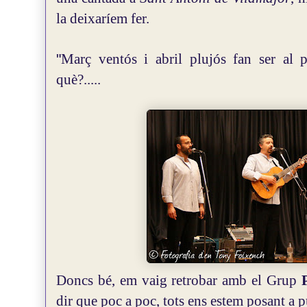
la deixaríem fer.
"
Març ventós i abril plujós fan ser al pa
què?.....
Doncs bé, em vaig retrobar amb el Grup
dir que poc a poc, tots ens estem posant a 