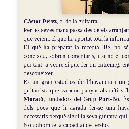
Càstor Pérez
, el de la guitarra.....
Per les seves mans passa des de els arranjam
què veiem, el què ha aportat tota la infor
El què ha preparat la recepta.
Bé, no sé
coneixeu, sobren comentaris, i si no el co
per tant, a veure si puc fer un entremig, ent
desconeixeu.
És un gran estudiós de l’havanera i un g
guitarrista que va acompanyar als mítics
J
Morató
, fundadors del Grup
Port-Bo
.
És
dels pocs que li agrada fer-se una hava
necessaris perquè sigui la seva guitarra qui
No tothom te la capacitat de fer-ho.