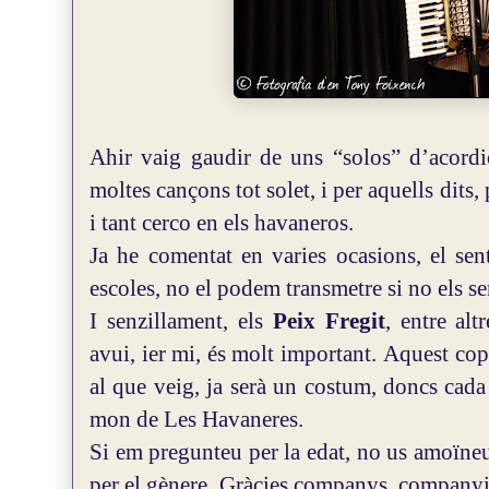
Ahir vaig gaudir de uns “solos” d’acord
moltes cançons tot solet, i per aquells dits,
i tant cerco en els havaneros.
Ja he comentat en varies ocasions, el sen
escoles, no el podem transmetre si no els s
I senzillament, els
Peix Fregit
, entre alt
avui, ier mi, és molt important.
Aquest cop,
al que veig, ja serà un costum, doncs cad
mon de Les Havaneres.
Si em pregunteu per la edat, no us amoïneu
per el gènere.
Gràcies companys, companyi