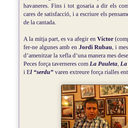
havaneres. Fins i tot gosaria a dir els com
cares de satisfacció, i a escriure els pensa
de la cantada.
A la mitja part, es va afegir en
Víctor
(comp
fer-ne algunes amb en
Jordi Rubau
, i me
d’amenitzar la xefla d’una manera mes dese
Peces força taverneres com
La Pauleta
,
La
i E
l “serdu”
varen extreure força rialles entr