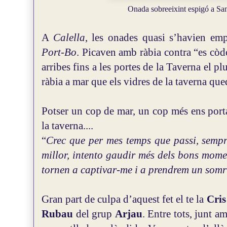
Onada sobreeixint espigó a Sa
A
Calella
, les onades quasi s’havien empo
Port-Bo
. Picaven amb ràbia contra “es còd
arribes fins a les portes de la Taverna el pl
ràbia a mar que els vidres de la taverna que
Potser un cop de mar, un cop més ens porta
la taverna....
“
Crec que per mes temps que passi, sempr
millor, intento gaudir més dels bons mome
tornen a captivar-me i a prendrem un somr
Gran part de culpa d’aquest fet el te la
Cri
Rubau
del grup
Arjau
. Entre tots, junt a