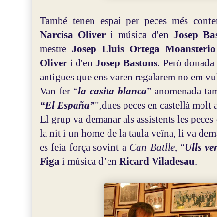
També tenen espai per peces més cont
Narcisa Oliver
i música d'en
Josep Ba
mestre
Josep Lluis Ortega Moansterio
Oliver
i d'en
Josep Bastons
. Però donada 
antigues que ens varen regalarem no em vul
Van fer “
la casita blanca
” anomenada ta
“El España”
",dues peces en castellà molt 
El grup va demanar als assistents les peces q
la nit i un home de la taula veïna, li va d
es feia força sovint a
Can Batlle
, “
Ulls ve
Figa
i música d’en
Ricard Viladesau
.