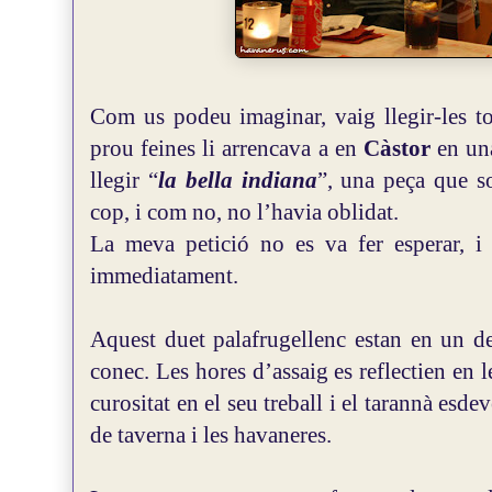
Com us podeu imaginar, vaig llegir-les to
prou feines li arrencava a en
Càstor
en un
llegir “
la bella indiana
”, una peça que so
cop, i com no, no l’havia oblidat.
La meva petició no es va fer esperar, i
immediatament.
Aquest duet palafrugellenc estan en un d
conec. Les hores d’assaig es reflectien en 
curositat en el seu treball i el tarannà esde
de taverna i les havaneres.