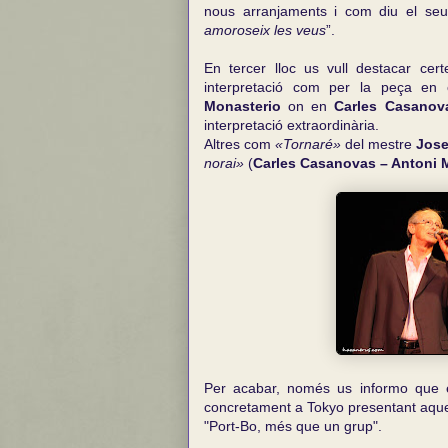
nous arranjaments i com diu el seuy
amoroseix les veus
”.
En tercer lloc us vull destacar ce
interpretació com per la peça en
Monasterio
on en
Carles Casanov
interpretació extraordinària.
Altres com
«Tornaré»
del mestre
Jose
norai»
(
Carles Casanovas – Antoni 
Per acabar, només us informo que
concretament a Tokyo presentant aqu
"Port-Bo, més que un grup".