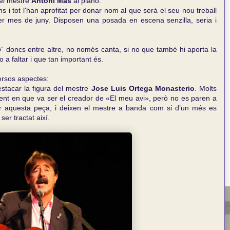
el mestre
Antoni Mas
al piano.
 fins i tot l'han aprofitat per donar nom al que serà el seu nou treball
per mes de juny. Disposen una posada en escena senzilla, seria i
p
” doncs entre altre, no només canta, si no que també hi aporta la
 a faltar i que tan important és.
ersos aspectes:
destacar la figura del mestre
Jose Luis Ortega Monasterio
. Molts
nt en que va ser el creador de «El meu avi», però no es paren a
r aquesta peça, i deixen el mestre a banda com si d’un més es
ser tractat així.