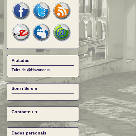
Piulades
Tuits de @Havanerus
Som i Serem
Contacteu ▼
Dades personals