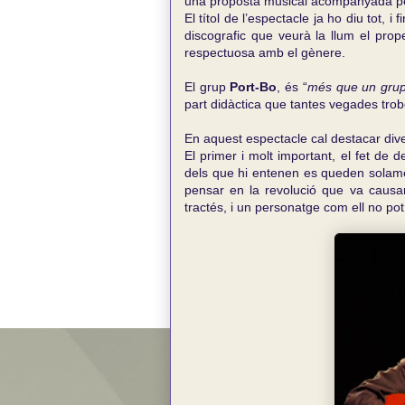
una proposta musical acompanyada p
El títol de l’espectacle ja ho diu tot, i
discografic que veurà la llum el pro
respectuosa amb el gènere.
El grup
Port-Bo
, és “
més que un gru
part didàctica que tantes vegades trobo
En aquest espectacle cal destacar div
El primer i molt important, el fet de 
dels que hi entenen es queden solame
pensar en la revolució que va causa
tractés, i un personatge com ell no pot 