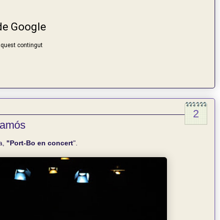
2
alamós
a,
"Port-Bo en concert
".