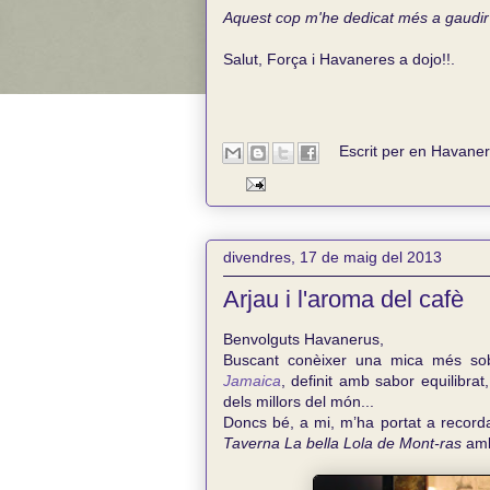
Aquest cop m'he dedicat més a gaudir d
Salut, Força i Havaneres a dojo!!.
Escrit per en
Havane
divendres, 17 de maig del 2013
Arjau i l'aroma del cafè
Benvolguts Havanerus,
Buscant conèixer una mica més sobr
Jamaica
, definit amb sabor equilibra
dels millors del món...
Doncs bé, a mi, m’ha portat a recorda
Taverna La bella Lola de Mont-ras
amb