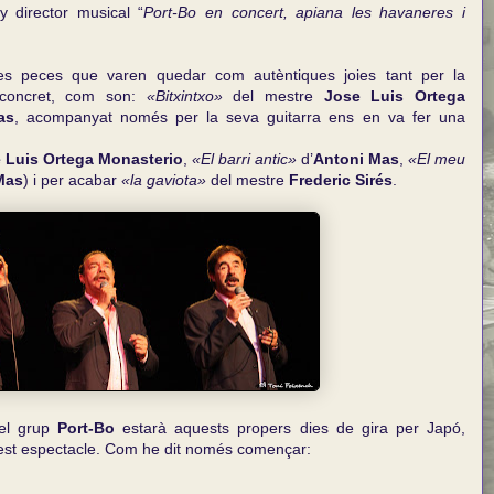
 director musical “
Port-Bo en concert, apiana les havaneres i
rtes peces que varen quedar com autèntiques joies tant per la
 concret, com son:
«Bitxintxo»
del mestre
Jose Luis Ortega
as
, acompanyat només per la seva guitarra ens en va fer una
 Luis Ortega Monasterio
,
«El barri antic»
d’
Antoni Mas
,
«El meu
Mas
) i per acabar
«la gaviota»
del mestre
Frederic Sirés
.
 el grup
Port-Bo
estarà aquests propers dies de gira per Japó,
est espectacle. Com he dit només començar: