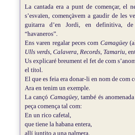
La cantada era a punt de començar, el ne
s’esvaïen, començàvem a gaudir de les ve
guitarra d’en Jordi, en definitiva, 
“havaneros”.
Ens varen regalar peces com
Camagüey
(a
Ulls verds
,
Calavera
,
Records
,
Tamariu
, en
Us explicaré breument el fet de com s’ano
el títol.
El que es feia era donar-li en nom de com
Ara en tenim un exemple.
La cançó
Camagüey
, també és anomenada
peça comença tal com:
En un rico cafetal,
que tiene la habana entera,
allí juntito a una palmera,