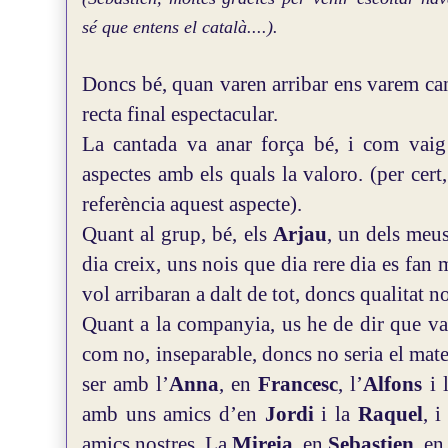
sé que entens el català....).
Doncs bé, quan varen arribar ens varem can
recta final espectacular.
La cantada va anar força bé, i com vaig 
aspectes amb els quals la valoro. (per cert
referència aquest aspecte).
Quant al grup, bé, els
Arjau
, un dels meus
dia creix, uns nois que dia rere dia es fan 
vol arribaran a dalt de tot, doncs qualitat no
Quant a la companyia, us he de dir que vai
com no, inseparable, doncs no seria el mate
ser amb l’
Anna
, en
Francesc
, l’
Alfons
i 
amb uns amics d’en
Jordi
i la
Raquel
, 
amics nostres, La
Mireia
, en
Sebastien
, e