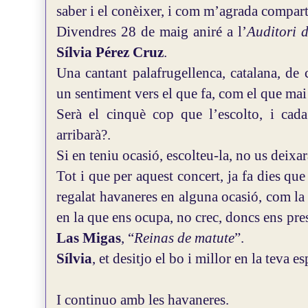
saber i el conèixer, i com m’agrada compartir
Divendres 28 de maig aniré a l’
Auditori 
Sílvia Pérez Cruz
.
Una cantant palafrugellenca, catalana, de 
un sentiment vers el que fa, com el que mai 
Serà el cinquè cop que l’escolto, i cad
arribarà?.
Si en teniu ocasió, escolteu-la, no us deixar
Tot i que per aquest concert, ja fa dies que
regalat havaneres en alguna ocasió, com l
en la que ens ocupa, no crec, doncs ens pre
Las Migas
, “
Reinas de matute
”.
Sílvia
, et desitjo el bo i millor en la teva e
I continuo amb les havaneres.