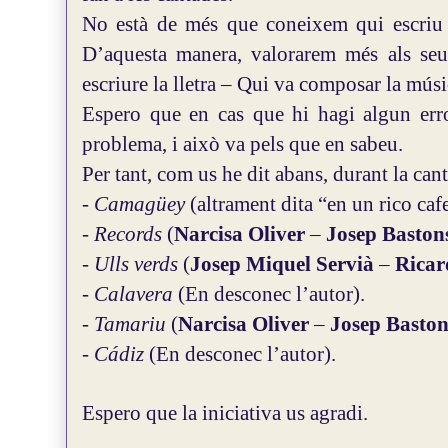
No està de més que coneixem qui escriu l
D’aquesta manera, valorarem més als seu
escriure la lletra – Qui va composar la músi
Espero que en cas que hi hagi algun err
problema, i això va pels que en sabeu.
Per tant, com us he dit abans, durant la can
-
Camagüey
(altrament dita “en un rico caf
-
Records
(
Narcisa Oliver
–
Josep Baston
-
Ulls verds
(
Josep Miquel Servià
–
Ricar
-
Calavera
(En desconec l’autor).
-
Tamariu
(
Narcisa Oliver
–
Josep Baston
-
Cádiz
(En desconec l’autor).
Espero que la iniciativa us agradi.