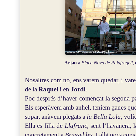
Arjau
a
Plaça Nova de Palafrugell
,
Nosaltres com no, ens varem quedar, i var
de la
Raquel
i en
Jordi
.
Poc després d’haver començat la segona par
Els esperàvem amb anhel, teníem ganes que 
sopar, anàvem plegats a
la Bella Lola
, volí
Ella es filla de
Llafranc
, sent l’havanera, 
concretament a
Brussel·les
. I allà pocs cop