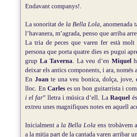
Endavant companys!.
La sonoritat de
la Bella Lola
, anomenada t
l’havanera, m’agrada, penso que arriba arreu
La tria de peces que varen fer està molt 
persona que porta quatre dies es pugui apr
grup
La Taverna
.
La veu d’en
Miquel
h
deixar els antics components, i ara, només 
En
Joan
te una veu bonica, dolça, jove,
lloc.
En
Carles
es un bon guitarrista i com
i el far
” lletra i música d’ell.
La
Raquel
és
extreu unes magnifiques notes en aquell ac
Inicialment a
la Bella Lola
ens trobàvem a
a la mitja part de la cantada varen arribar