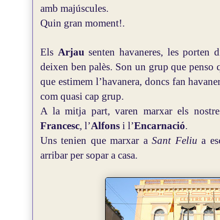
amb majúscules.
Quin gran moment!.
Els
Arjau
senten havaneres, les porten 
deixen ben palès. Son un grup que penso q
que estimem l’havanera, doncs fan havaner
com quasi cap grup.
A la mitja part, varen marxar els nostr
Francesc
, l’
Alfons
i l’
Encarnació
.
Uns tenien que marxar a
Sant Feliu
a es
arribar per sopar a casa.