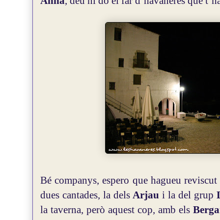
Anna
, deu ni do el far d’havaneres que t’ha
Bé companys, espero que hagueu reviscut 
dues cantades, la dels
Arjau
i la del grup
la taverna, però aquest cop, amb els
Berga