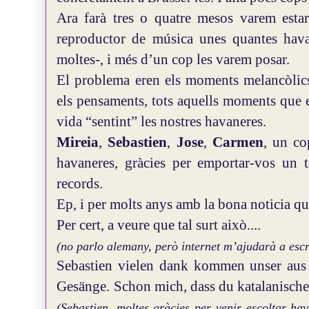
Ara farà tres o quatre mesos varem estar
reproductor de música unes quantes hava
moltes-, i més d’un cop les varem posar.
El problema eren els moments melancòlics 
els pensaments, tots aquells moments que e
vida “sentint” les nostres havaneres.
Mireia
,
Sebastien
,
Jose
,
Carmen
, un co
havaneres, gràcies per emportar-vos un t
records.
Ep, i per molts anys amb la bona noticia qu
Per cert, a veure que tal surt això....
(no parlo alemany, però internet m’ajudarà a escri
Sebastien vielen dank kommen unser aus “
Gesänge.
Schon mich, dass du katalanisches
(Sebastien, moltes gràcies per venir escoltar hava