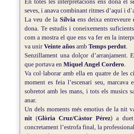
En totes les interpretacions ens donà el se
seves, i anava combinant ritmes d’aquí i d`a
La veu de la
Sílvia
ens deixa entreveure e
dona.
Te estudis i coneixements suficients
com a mostra el que ens va fer en la interp
va unir
Veinte años
amb
Temps perdut
.
Senzillament una dolçor d’arranjament. El
que portava en
Miquel Angel Cordero
.
Va col·laborar amb ella en quatre de les c
moment es feia l’escenari seu, marcava e
sobretot amb les mans, i tots els musics 
anar.
Un dels moments més emotius de la nit va
nit
(
Glòria Cruz/Càstor Pérez
) a due
concretament l’estrofa final, la professiona