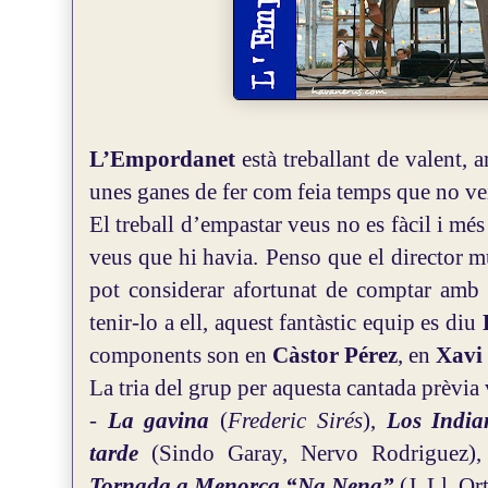
L’Empordanet
està treballant de valent, 
unes ganes de fer com feia temps que no ve
El treball d’empastar veus no es fàcil i m
veus que hi havia.
Penso que el director m
pot considerar afortunat de comptar amb l
tenir-lo a ell, aquest fantàstic equip es diu
components son en
Càstor Pérez
, en
Xavi
La tria del grup per aquesta cantada prèvia 
-
La gavina
(
Frederic Sirés
),
Los India
tarde
(Sindo Garay, Nervo Rodriguez)
Tornada a Menorca “Na Nena”
(J. Ll. Or