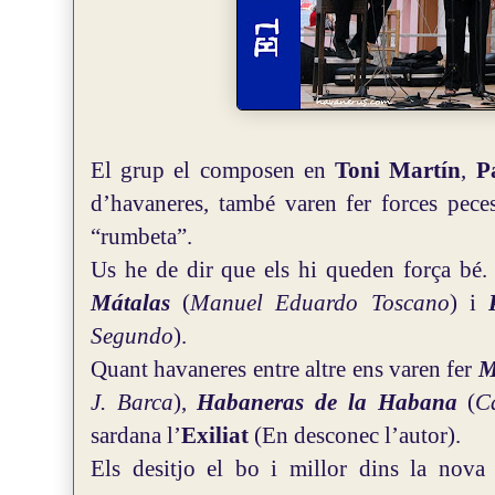
El grup el composen en
Toni Martín
,
P
d’havaneres, també varen fer forces pece
“rumbeta”.
Us he de dir que els hi queden força bé.
Mátalas
(
Manuel Eduardo Toscano
) i
Segundo
).
Quant havaneres entre altre ens varen fer
M
J. Barca
),
Habaneras de la Habana
(
C
sardana l’
Exiliat
(En desconec l’autor).
Els desitjo el bo i millor dins la nov