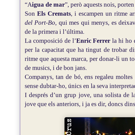
“A
igua de mar
”, però aquests nois, porte
Son
Els Cremats
, i escampen un ritme a
del Port-Bo
, qui mes qui menys, es deixava
de la primera i l’última.
La composició de l’
Enric Ferrer
la hi ho 
per la capacitat que ha tingut de trobar di
ritme que aquesta marca, per donar-li un to
de musics, i de bon jans.
Companys, tan de bó, ens regaleu moltes 
sense dubtar-ho, únics en la seva interpreta
I després d’un grup jove, una solista de 
jove que els anteriors, i ja es dir, doncs din