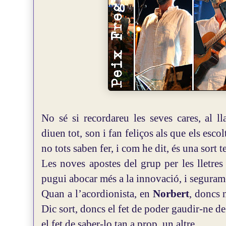
No sé si recordareu les seves cares, al ll
diuen tot, son i fan feliços als que els esco
no tots saben fer, i com he dit, és una sort t
Les noves apostes del grup per les lletre
pugui abocar més a la innovació, i segurame
Quan a l’acordionista, en
Norbert
, doncs n
Dic sort, doncs el fet de poder gaudir-ne de 
el fet de saber-lo tan a prop, un altre.