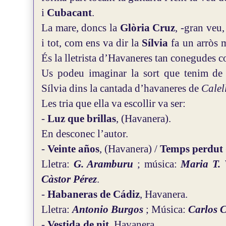
i
Cubacant
.
La mare, doncs la
Glòria Cruz
, -gran veu,
i tot, com ens va dir la
Sílvia
fa un arròs m
És la lletrista d’Havaneres tan conegudes 
Us podeu imaginar la sort que tenim d
Sílvia dins la cantada d’havaneres de
Calel
Les tria que ella va escollir va ser:
-
Luz que brillas
, (Havanera).
En desconec l’autor.
-
Veinte años
, (Havanera) /
Temps perdut
Lletra:
G. Aramburu
; música:
Maria T. 
Càstor Pérez
.
-
Habaneras de Cádiz
, Havanera.
Lletra:
Antonio Burgos
; Música:
Carlos 
-
Vestida de nit
, Havanera.