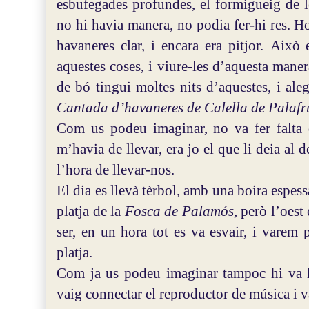
esbufegades profundes, el formigueig de le
no hi havia manera, no podia fer-hi res. H
havaneres clar, i encara era pitjor.
Això e
aquestes coses, i viure-les d’aquesta mane
de bó tingui moltes nits d’aquestes, i ale
Cantada d’havaneres de Calella de Palafr
Com us podeu imaginar, no va fer falta 
m’havia de llevar, era jo el que li deia al
l’hora de llevar-nos.
El dia es llevà tèrbol, amb una boira espes
platja de la
Fosca de Palamós
, però l’oest
ser, en un hora tot es va esvair, i varem
platja.
Com ja us podeu imaginar tampoc hi va h
vaig connectar el reproductor de música i v