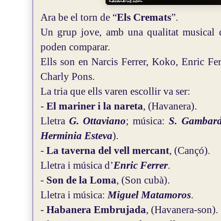
Ara be el torn de “
Els Cremats
”.
Un grup jove, amb una qualitat musical 
poden comparar.
Ells son en Narcis Ferrer, Koko, Enric Fe
Charly Pons.
La tria que ells varen escollir va ser:
-
El mariner i la nareta
, (Havanera)
.
Lletra
G. Ottaviano
; música:
S. Gambard
Herminia Esteva
).
-
La taverna del vell mercant
, (Cançó).
Lletra i música d’
Enric Ferrer
.
-
Son de la Loma
, (Son cubà)
.
Lletra i música:
Miguel Matamoros
.
-
Habanera Embrujada
, (Havanera-son).