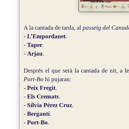
A la cantada de tarda, al
passeig del Canad
-
L’Empordanet
.
-
Taper
.
-
Arjau
.
Després el que serà la cantada de nit, a 
Port-Bo
hi pujaran:
-
Peix Fregit
.
-
Els Cremats
.
-
Sílvia Pérez Cruz
.
-
Bergantí
.
-
Port-Bo
.