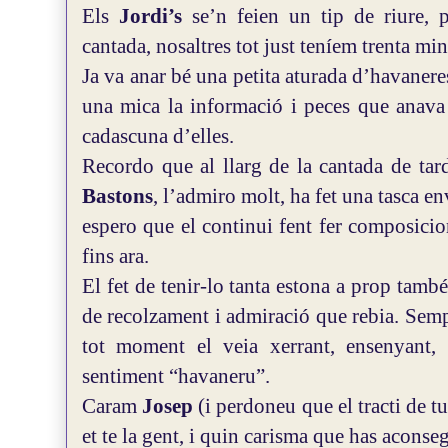
Els
Jordi’s
se’n feien un tip de riure, p
cantada, nosaltres tot just teníem trenta min
Ja va anar bé una petita aturada d’havanere
una mica la informació i peces que anava
cadascuna d’elles.
Recordo que al llarg de la cantada de tar
Bastons
, l’admiro molt, ha fet una tasca en
espero que el continui fent fer composicio
fins ara.
El fet de tenir-lo tanta estona a prop tamb
de recolzament i admiració que rebia. Semp
tot moment el veia xerrant, ensenyant, c
sentiment “havaneru”.
Caram
Josep
(i perdoneu que el tracti de t
et te la gent, i quin carisma que has aconse