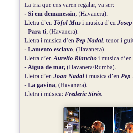
La tria que ens varen regalar, va ser:
-
Si em demanessin
, (Havanera).
Lletra d’en
Tòfol Mus
i musica d’en
Josep
-
Para ti
, (Havanera).
Lletra i musica d’en
Pep Nadal
, tenor i gui
-
Lamento esclavo
, (Havanera).
Lletra d’en
Aurelio Riancho
i musica d’e
-
Aigua de mar,
(Havanera/Rumba).
Lletra d’en
Joan Nadal
i musica d’en
Pep 
-
La gavina
, (Havanera).
Lletra i música:
Frederic Sirés
.