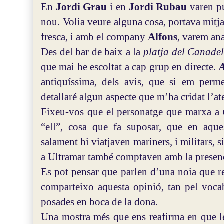
En
Jordi Grau
i en
Jordi Rubau
varen pu
nou.
Volia veure alguna cosa, portava mitja
fresca, i amb el company
Alfons
, varem ana
Des del bar de baix a la
platja del Canadel
que mai he escoltat a cap grup en directe.
antiquíssima, dels avis, que si em perm
detallaré algun aspecte que m’ha cridat l’at
Fixeu-vos que el personatge que marxa a
“ell”, cosa que fa suposar, que en aque
salament hi viatjaven mariners, i militars, 
a Ultramar també comptaven amb la presen
Es pot pensar que parlen d’una noia que re
comparteixo aquesta opinió, tan pel vocab
posades en boca de la dona.
Una mostra més que ens reafirma en que l