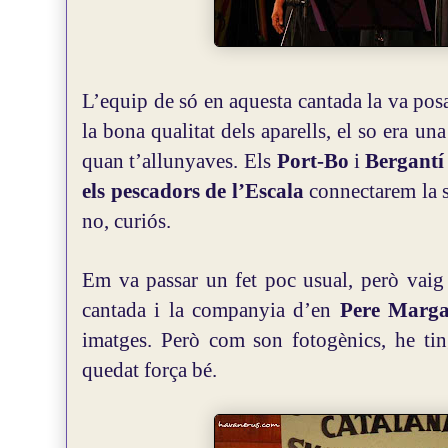
L’equip de só en aquesta cantada la va pos
la bona qualitat dels aparells, el so era u
quan t’allunyaves.
Els
Port-Bo
i
Bergant
els pescadors de l’Escala
connectarem la s
no, curiós.
Em va passar un fet poc usual, però vaig 
cantada i la companyia d’en
Pere Marga
imatges. Però com son fotogènics, he tin
quedat força bé.