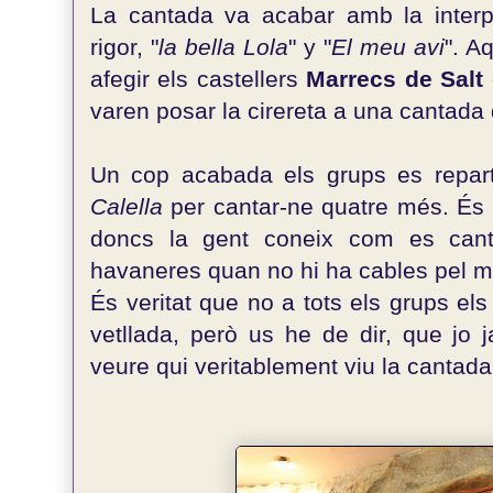
La cantada va acabar amb la interp
rigor, "
la bella Lola
" y "
El meu avi
". A
afegir els castellers
Marrecs de Salt
varen posar la cirereta a una cantada d
Un cop acabada els grups es reparte
Calella
per cantar-ne quatre més. És
doncs la gent coneix com es cant
havaneres quan no hi ha cables pel m
És veritat que no a tots els grups els 
vetllada, però us he de dir, que jo 
veure qui veritablement viu la cantad