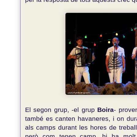
El segon grup, -el grup
Boira
- prove
també es canten havaneres, i on dur
als camps durant les hores de trebal
però com tenen camp, hi ha molt 