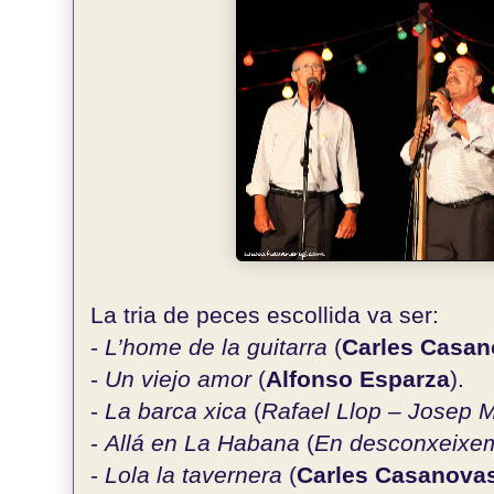
La tria de peces escollida va ser:
-
L’home de la guitarra
(
Carles Casan
-
Un viejo amor
(
Alfonso Esparza
).
-
La barca xica
(
Rafael Llop – Josep 
-
Allá en La Habana
(
En desconxeixem
-
Lola la tavernera
(
Carles Casanova