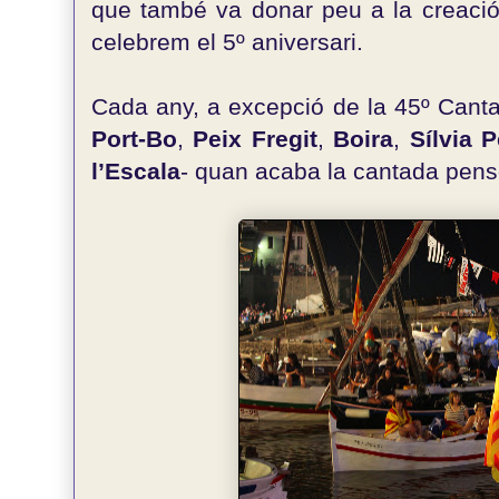
que també va donar peu a la creaci
celebrem el 5º aniversari.
Cada any, a excepció de la 45º Cantad
Port-Bo
,
Peix Fregit
,
Boira
,
Sílvia 
l’Escala
- quan acaba la cantada penso