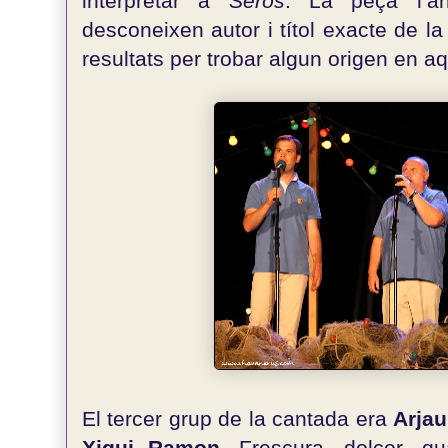
interpretar a
Seròs
. La peça l’a
desconeixen autor i títol exacte de l
resultats per trobar algun origen en a
El tercer grup de la cantada era
Arjau
Xiqui Ramon
. Frescura, dolçor, qu