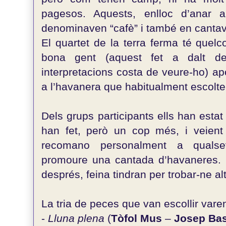
pagesos. Aquests, enlloc d’anar 
denominaven “cafè” i també en cantave
El quartet de la terra ferma té quel
bona gent (aquest fet a dalt de
interpretacions costa de veure-ho) ap
a l’havanera que habitualment escolt
Dels grups participants ells han est
han fet, però un cop més, i veient 
recomano personalment a qualsev
promoure una cantada d’havaneres. 
després, feina tindran per trobar-ne alt
La tria de peces que van escollir vare
-
Lluna plena
(
Tòfol Mus
–
Josep Ba