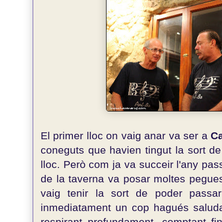
El primer lloc on vaig anar va ser a
Ca
coneguts que havien tingut la sort d
lloc. Però com ja va succeir l'any pas
de la taverna va posar moltes pegues
vaig tenir la sort de poder passa
inmediatament un cop hagués saludat
respirant profundament, comptant fi