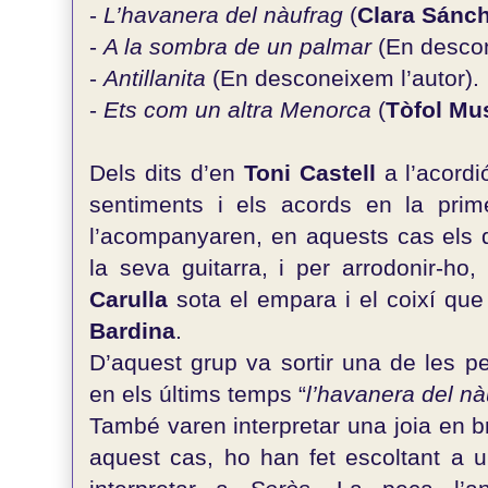
-
L’havanera del nàufrag
(
Clara Sánc
-
A la sombra de un palmar
(En descon
-
Antillanita
(En desconeixem l’autor).
-
Ets com un altra Menorca
(
Tòfol Mu
Dels dits d’en
Toni Castell
a l’acordi
sentiments i els acords en la prime
l’acompanyaren, en aquests cas els
la seva guitarra, i per arrodonir-h
Carulla
sota el empara i el coixí que 
Bardina
.
D’aquest grup va sortir una de les p
en els últims temps “
l’havanera del nà
També varen interpretar una joia en b
aquest cas, ho han fet escoltant a un