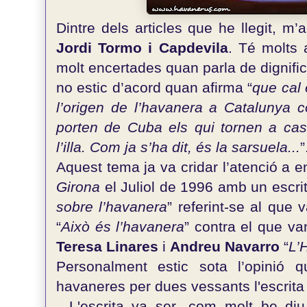
Dintre dels articles que he llegit, m
Jordi Tormo i Capdevila
. Té molts 
molt encertades quan parla de dignifica
no estic d’acord quan afirma “
que cal e
l’origen de l’havanera a Catalunya
porten de Cuba els qui tornen a cas
l’illa. Com ja s’ha dit, és la sarsuela...
”
Aquest tema ja va cridar l’atenció a 
Girona
el Juliol de 1996 amb un escr
sobre l’havanera
” referint-se al que
“
Això és l’havanera
” contra el que va
Teresa Linares
i
Andreu Navarro
“
L’
Personalment estic sota l’opinió
havaneres per dues vessants l'escrita i 
- L'escrita va ser -com molt be d