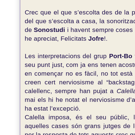
Crec que el que s’escolta des de la p
del que s’escolta a casa, la sonoritz
de
Sonostudi
i havent sempre coses a
he apreciat, Felicitats
Jofre
!.
Les interpretacions del grup
Port-Bo
seu punt just, com ja ens tenen acost
en començar no es fàcil, no tot està 
creen cert nerviosisme al “backsta
calellenc, sempre han pujat a
Calel
mai els hi he notat el nerviosisme d’
ha estat l’excepció.
Calella imposa, és el seu públic, l
aquelles cases són grans jutges de 
per la resposta de tots aquests crec q