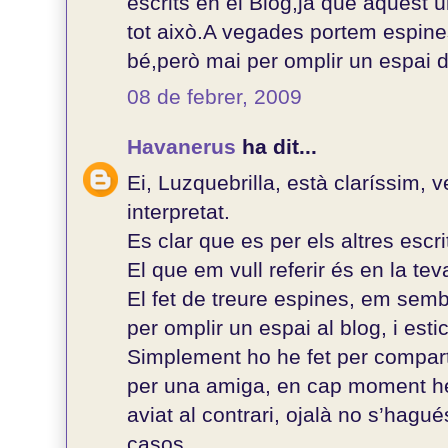
escrits en el Blog,ja que aquest ú
tot això.A vegades portem espines
bé,però mai per omplir un espai d
08 de febrer, 2009
Havanerus
ha dit...
Ei, Luzquebrilla, està claríssim, 
interpretat.
Es clar que es per els altres escri
El que em vull referir és en la tev
El fet de treure espines, em semb
per omplir un espai al blog, i est
Simplement ho he fet per comparti
per una amiga, en cap moment he
aviat al contrari, ojalà no s’hagu
casos.