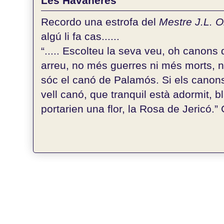
Les Havaneres
Recordo una estrofa del
Mestre J.L. 
algú li fa cas......
“..... Escolteu la seva veu, oh canons d
arreu, no més guerres ni més morts, 
sóc el canó de Palamós. Si els canons
vell canó, que tranquil està adormit, bl
portarien una flor, la Rosa de Jericó.” G