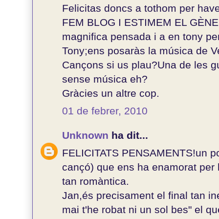
Felicitas doncs a tothom per hav
FEM BLOG I ESTIMEM EL GÈNERE,
magnifica pensada i a en tony per
Tony;ens posaràs la música de V
Cançons si us plau?Una de les g
sense música eh?
Gràcies un altre cop.
01 de febrer, 2010
Unknown
ha dit...
FELICITATS PENSAMENTS!un poem
cançó) que ens ha enamorat per la
tan romàntica.
Jan,és precisament el final tan i
mai t'he robat ni un sol bes" el que