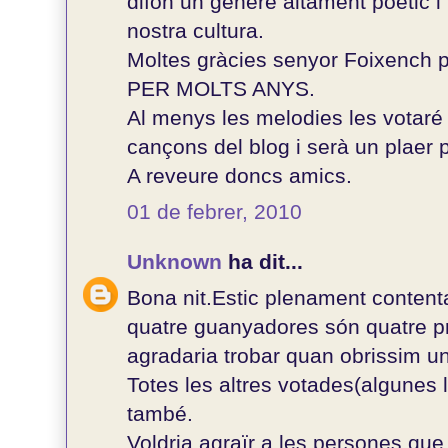
difon un gènere altament poètic i 
nostra cultura.
Moltes gràcies senyor Foixench pe
PER MOLTS ANYS.
Al menys les melodies les votaré
cançons del blog i serà un plaer p
A reveure doncs amics.
01 de febrer, 2010
Unknown
ha dit...
Bona nit.Estic plenament content
quatre guanyadores són quatre 
agradaria trobar quan obrissim un
Totes les altres votades(algunes
també.
Voldria agraïr a les persones que