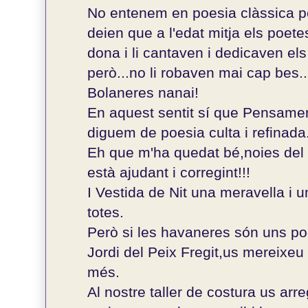
No entenem en poesia clàssica pe
deien que a l'edat mitja els poetes
dona i li cantaven i dedicaven e
però...no li robaven mai cap bes..
Bolaneres nanai!
En aquest sentit sí que Pensamen
diguem de poesia culta i refinada
Eh que m'ha quedat bé,noies del t
està ajudant i corregint!!!
I Vestida de Nit una meravella i 
totes.
Però si les havaneres són uns poe
Jordi del Peix Fregit,us mereixeu 
més.
Al nostre taller de costura us arr