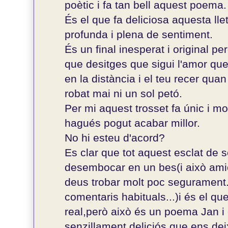
poètic i fa tan bell aquest poema.
És el que fa deliciosa aquesta ll
profunda i plena de sentiment.
És un final inesperat i original p
que desitges que sigui l'amor que
en la distància i el teu recer quan
robat mai ni un sol petó.
Per mi aquest trosset fa únic i m
hagués pogut acabar millor.
No hi esteu d'acord?
Es clar que tot aquest esclat de 
desembocar en un bes(i això ami
deus trobar molt poc segurament..
comentaris habituals...)i és el qu
real,però això és un poema Jan 
senzillament deliciós que ens de