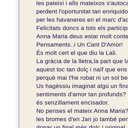
les pateixi i ells mateixos s'auto
perdent l'oportunitat tan enriqui
per les havaneres en el marc d'a
Felicitats doncs a tots els partici
Anna Maria deus estar molt conte
Pensaments..i Un Cant D'Amor!
És molt cert el que diu la Lali.
La gràcia de la lletra,la part que 
aquest toc tan dolç i naïf que ens
perquè mai t'he robat ni un sol be
Us hagéssiu imaginat algú un final
sentiments d'amor tan profunds?
és senzillament encisador.
No penses el mateix Anna Maria
les bromes d'en Jan jo també pen
donar un final més dolç i original.