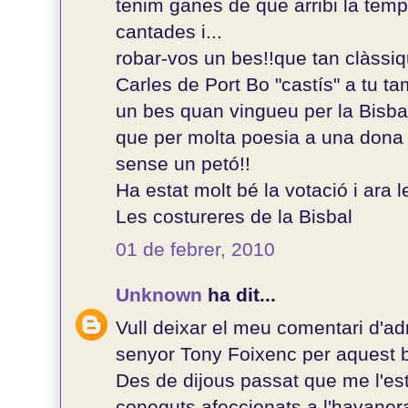
tenim ganes de que arribi la temp
cantades i...
robar-vos un bes!!que tan clàss
Carles de Port Bo "castís" a tu t
un bes quan vingueu per la Bisba
que per molta poesia a una dona 
sense un petó!!
Ha estat molt bé la votació i ara
Les costureres de la Bisbal
01 de febrer, 2010
Unknown
ha dit...
Vull deixar el meu comentari d'ad
senyor Tony Foixenc per aquest b
Des de dijous passat que me l'est
coneguts afeccionats a l'havanera