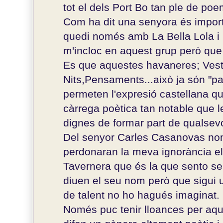
tot el dels Port Bo tan ple de poe
Com ha dit una senyora és import
quedi només amb La Bella Lola i E
m'incloc en aquest grup però que
Es que aquestes havaneres; Vest
Nits,Pensaments...això ja són "p
permeten l'expresió castellana q
càrrega poètica tan notable que 
dignes de formar part de qualsevol
Del senyor Carles Casanovas nom
perdonaran la meva ignorància el
Tavernera que és la que sento s
diuen el seu nom però que sigui
de talent no ho hagués imaginat.
Només puc tenir lloances per aqu