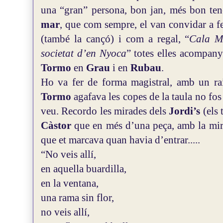
una “gran” persona, bon jan, més bon te
mar
, que com sempre, el van convidar a fe
(també la cançó) i com a regal, “
Cala M
societat d’en Nyoca
” totes elles acompan
Tormo
en
Grau
i en
Rubau
.
Ho va fer de forma magistral, amb un ra
Tormo
agafava les copes de la taula no fo
veu.
Recordo les mirades dels
Jordi’s
(els 
Càstor
que en més d’una peça, amb la mira
que et marcava quan havia d’entrar.....
“No veis allí,
en aquella buardilla,
en la ventana,
una rama sin flor,
no veis allí,