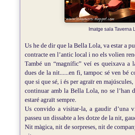
Imatge sala Taverna L
Us he de dir que la Bella Lola, va estar a 
contracte en l’antic local i no els volien re
També un “magnífic” veí es queixava a l
dues de la nit......en fi, tampoc sé ven bé c
que si que sé, i és per agraïr en majúscules,
continuar amb la Bella Lola, no se l’han de
estaré agraït sempre.
Us convido a visitar-la, a gaudir d’una vi
passeu un dissabte a les dotze de la nit, ga
Nit màgica, nit de sorpreses, nit de compan