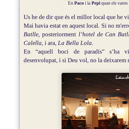
En
Paco
i la
Pepi
quan els varen 
Us he de dir que és el millor local que he vi
Mai havia estat en aquest local. Si no m'er
Batlle
, posteriorment
l’hotel de Can Batl
Calella
, i ara,
La Bella Lola
.
En “aquell boci de paradís” s’ha vis
desenvolupat, i si Deu vol, no la deixarem 