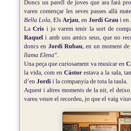
Doncs un parell de joves que ara farà pr
varen començar les seves passes allà mateix
Bella Lola
, Els
Arjau
, en
Jordi Grau
i en
La
Cris
i jo varem tenir la sort de comp
Raquel
i amb uns amics seus, que no reco
doncs en
Jordi Rubau
, en un moment de l
llama Elena
”.
Una peça que curiosament va musicar en
C
la vida, com en
Càstor
estava a la sala, t
d’en
Jordi
i la companyia de tota la taula.
Aquest i altres moments de la nit, el deix
vareu veure el recordeu, jo que el vaig viur