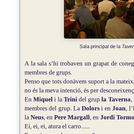
Sala principal de la
Taver
A la sala s’hi trobaven un grapat de cone
membres de grups.
Penso que tots donàvem suport a la mateix
no és la meva intenció, és per desconeixenç
En
Miquel
i la
Trini
del grup
la Taverna
,
membres del grup. La
Dolors
i en
Joan
, l’
la
Neus
, en
Pere Margall
, en
Jordi Torm
Ei, ei, ei, atura el carro......