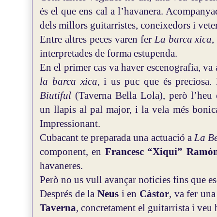
és el que ens cal a l’havanera.
Acompanyada
dels millors guitarristes, coneixedors i vet
Entre altres peces varen fer
La barca xica
,
interpretades de forma estupenda.
En el primer cas va haver escenografia, va 
la barca xica
, i us puc que és preciosa.
Biutiful
(Taverna Bella Lola), però l’heu d
un llapis al pal major, i la vela més bonica
Impressionant.
Cubacant te preparada una actuació a
La Be
component, en
Francesc “Xiqui” Ramó
havaneres.
Però no us vull avançar noticies fins que e
Després de la
Neus
i en
Càstor
, va fer un
Taverna
, concretament el guitarrista i veu