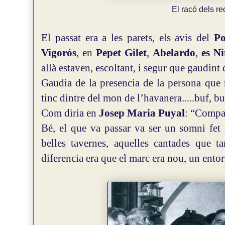
El racó dels re
El passat era a les parets, els avis del
Po
Vigorós
, en
Pepet Gilet
,
Abelardo
,
es N
allà estaven, escoltant, i segur que gaudint 
Gaudia de la presencia de la persona que 
tinc dintre del mon de l’havanera.....buf, b
Com diria en
Josep Maria Puyal
: “Compan
Bé, el que va passar va ser un somni fet r
belles tavernes, aquelles cantades que t
diferencia era que el marc era nou, un entor