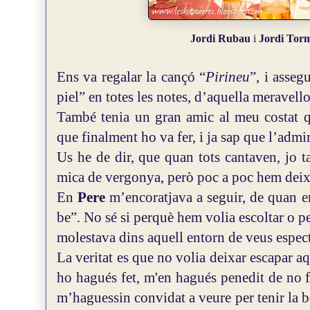
Jordi Rubau
i
Jordi Tor
Ens va regalar la cançó “
Pirineu
”, i asseg
piel” en totes les notes, d’aquella meravell
També tenia un gran amic al meu costat qu
que finalment ho va fer, i ja sap que l’admi
Us he de dir, que quan tots cantaven, jo t
mica de vergonya, però poc a poc hem deix
En
Pere
m’encoratjava a seguir, de quan en
be”. No sé si perquè hem volia escoltar o 
molestava dins aquell entorn de veus espect
La veritat es que no volia deixar escapar a
ho hagués fet, m'en hagués penedit de no f
m’haguessin convidat a veure per tenir la 