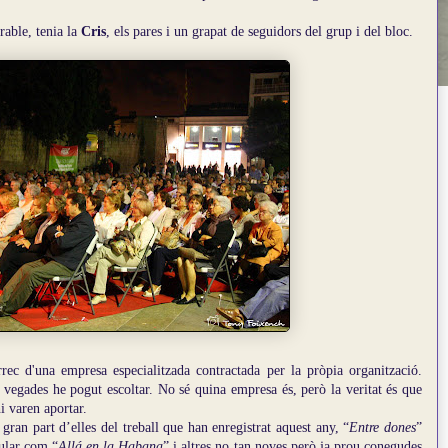
able, tenia la
Cris
, els pares i un grapat de seguidors del grup i del bloc.
rec d'una empresa especialitzada contractada per la pròpia organització.
vegades he pogut escoltar. No sé quina empresa és, però la veritat és que
hi varen aportar.
 gran part d’elles del treball que han enregistrat aquest any, “
Entre dones
”
pular com “
Allá en la Habana
” i altres no tan noves però ja prou conegudes