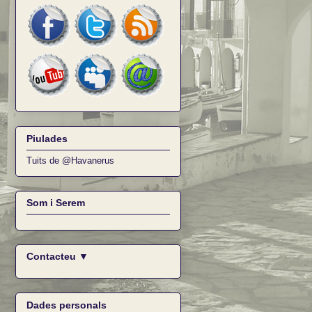
Piulades
Tuits de @Havanerus
Som i Serem
Contacteu ▼
Dades personals