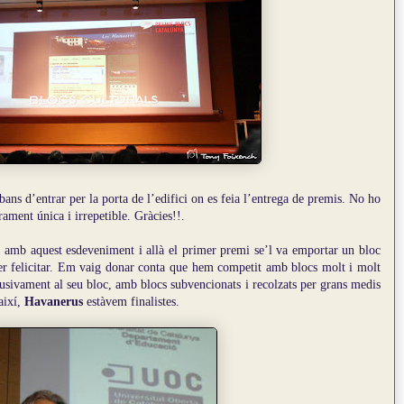
ans d’entrar per la porta de l’edifici on es feia l’entrega de premis. No ho
ament única i irrepetible. Gràcies!!.
ó
amb aquest esdeveniment i allà el primer premi se’l va emportar un bloc
 felicitar.
Em vaig donar conta que hem competit amb blocs molt i molt
usivament al seu bloc, amb blocs subvencionats i recolzats per grans medis
així,
Havanerus
estàvem finalistes.