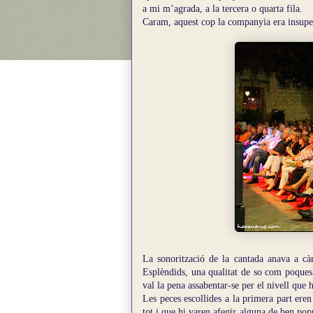
a mi m’agrada, a la tercera o quarta fila.
Caram, aquest cop la companyia era insuper
La sonorització de la cantada anava a càr
Esplèndids, una qualitat de so com poques 
val la pena assabentar-se per el nivell que 
Les peces escollides a la primera part eren
tot i que hi varen afegir alguna de ben po