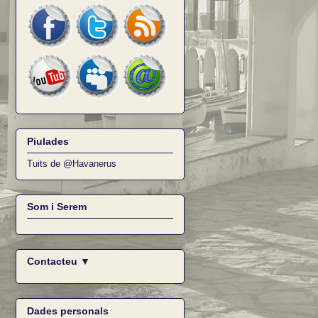
Piulades
Tuits de @Havanerus
Som i Serem
Contacteu ▼
Dades personals