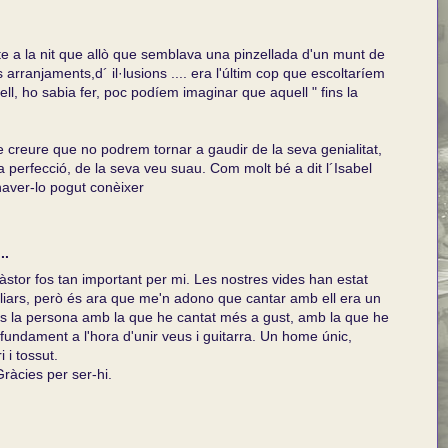
 a la nit que allò que semblava una pinzellada d'un munt de
arranjaments,d´ il·lusions .... era l'últim cop que escoltaríem
l, ho sabia fer, poc podíem imaginar que aquell " fins la
de creure que no podrem tornar a gaudir de la seva genialitat,
a perfecció, de la seva veu suau. Com molt bé a dit l´Isabel
haver-lo pogut conèixer
..
tor fos tan important per mi. Les nostres vides han estat
miliars, però és ara que me'n adono que cantar amb ell era un
 la persona amb la que he cantat més a gust, amb la que he
fundament a l'hora d'unir veus i guitarra. Un home únic,
 i tossut.
Gràcies per ser-hi.