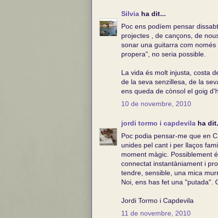
Silvia
ha dit...
Poc ens podíem pensar dissabte
projectes , de cançons, de nous 
sonar una guitarra com només el
propera", no seria possible.
La vida és molt injusta, costa 
de la seva senzillesa, de la sev
ens queda de cònsol el goig d'
10 de novembre, 2010
jordi tormo i capdevila
ha dit.
Poc podia pensar-me que en Càs
unides pel cant i per llaços fa
moment màgic. Possiblement és
connectat instantàniament i pro
tendre, sensible, una mica murri
Noi, ens has fet una "putada". 
Jordi Tormo i Capdevila
11 de novembre, 2010