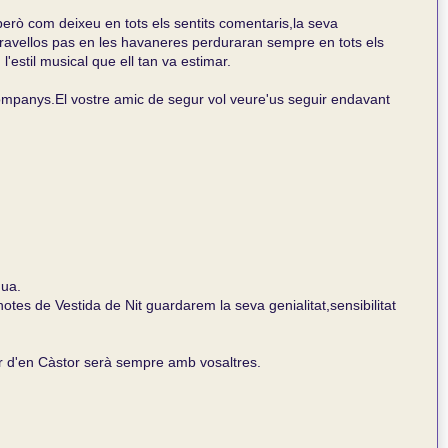
rò com deixeu en tots els sentits comentaris,la seva
eravellos pas en les havaneres perduraran sempre en tots els
l'estil musical que ell tan va estimar.
companys.El vostre amic de segur vol veure'us seguir endavant
dua.
otes de Vestida de Nit guardarem la seva genialitat,sensibilitat
r d'en Càstor serà sempre amb vosaltres.