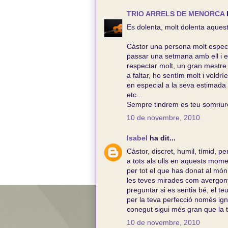
TRIO ARRELS DE MENORCA
Es dolenta, molt dolenta aquest
Càstor una persona molt especi
passar una setmana amb ell i e
respectar molt, un gran mestre
a faltar, ho sentím molt i voldr
en especial a la seva estimada i
etc...
Sempre tindrem es teu somriure, 
10 de novembre, 2010
Isabel
ha dit...
Càstor, discret, humil, tímid, p
a tots als ulls en aquests mome
per tot el que has donat al món
les teves mirades com avergonyid
preguntar si es sentia bé, el te
per la teva perfecció només ign
conegut sigui més gran que la t
10 de novembre, 2010