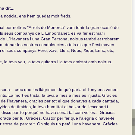
ha dit...
a notícia, ens hem quedat molt freds.
al per noltrus "Arrels de Menorca" vam tenír la gran ocasió de
ls seus companys de L´Empordanet, es va fer estimar i
 de L´Havanera i una Gran Persona, noltrus també et trobarem
íem donar les nostres condoléncies a tots els que l´estimaven i
 el seus companys Pere, Xavi, Lluís, Neus, Xiqui, Enric, etc,
la teva veu, la teva guitarra i la teva amistat amb noltrus.
ersona... crec que les llàgrimes de què parla el Tony ens vénen
nts. La mort és trista, la teva a més a més és injusta. Gràcies
 de l'havanera, gràcies per tot el que donaves a cada cantada,
es de tímides, la teva humilitat al baixar de l'escenari i
u disculpar-te perquè no havia sonat tal com volies... Gràcies
orada per tu. Gràcies, Càstor per fer que l'alegria d'haver-te
ristesa de perdre't. On siguis un petó i una havanera. Gràcies.