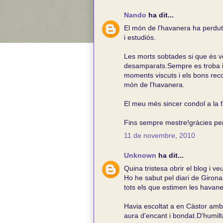
Nando
ha dit...
El món de l'havanera ha perdut
i estudiós.
Les morts sobtades si que és ve
desamparats.Sempre es troba i
moments viscuts i els bons reco
món de l'havanera.
El meu més sincer condol a la f
Fins sempre mestre!gràcies per
11 de novembre, 2010
Unknown
ha dit...
Quina tristesa obrir el blog i v
Ho he sabut pel diari de Girona
tots els que estimen les havane
Havia escoltat a en Càstor amb
aura d'encant i bondat.D'humilta