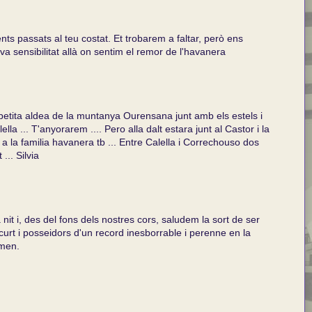
s passats al teu costat. Et trobarem a faltar, però ens
va sensibilitat allà on sentim el remor de l'havanera
tita aldea de la muntanya Ourensana junt amb els estels i
ella ... T'anyorarem .... Pero alla dalt estara junt al Castor i la
 i a la familia havanera tb ... Entre Calella i Correchouso dos
... Silvia
nit i, des del fons dels nostres cors, saludem la sort de ser
rt i posseidors d'un record inesborrable i perenne en la
imen.