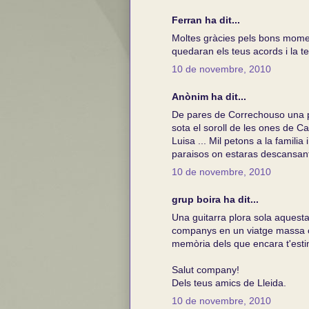
Ferran ha dit...
Moltes gràcies pels bons moment
quedaran els teus acords i la te
10 de novembre, 2010
Anònim ha dit...
De pares de Correchouso una pe
sota el soroll de les ones de Cal
Luisa ... Mil petons a la familia
paraisos on estaras descansant 
10 de novembre, 2010
grup boira ha dit...
Una guitarra plora sola aquesta 
companys en un viatge massa cu
memòria dels que encara t'est
Salut company!
Dels teus amics de Lleida.
10 de novembre, 2010