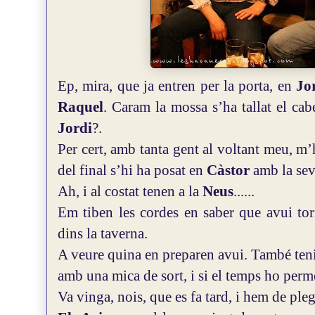
Ep, mira, que ja entren per la porta, en
Jo
Raquel
. Caram la mossa s’ha tallat el cab
Jordi
?.
Per cert, amb tanta gent al voltant meu, m’h
del final s’hi ha posat en
Càstor
amb la seva
Ah, i al costat tenen a la
Neus
......
Em tiben les cordes en saber que avui tor
dins la taverna.
A veure quina en preparen avui. També teni
amb una mica de sort, i si el temps ho permet
Va vinga, nois, que es fa tard, i hem de pleg