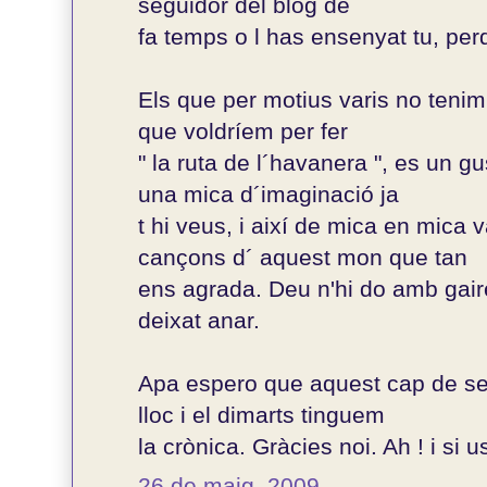
seguidor del blog de
fa temps o l has ensenyat tu, perq
Els que per motius varis no tenim 
que voldríem per fer
" la ruta de l´havanera ", es un gu
una mica d´imaginació ja
t hi veus, i així de mica en mica 
cançons d´ aquest mon que tan
ens agrada. Deu n'hi do amb gair
deixat anar.
Apa espero que aquest cap de set
lloc i el dimarts tinguem
la crònica. Gràcies noi. Ah ! i si 
26 de maig, 2009