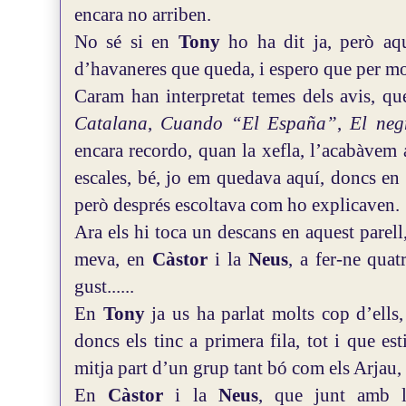
encara no arriben.
No sé si en
Tony
ho ha dit ja, però aq
d’havaneres que queda, i espero que per mo
Caram han interpretat temes dels avis, q
Catalana
,
Cuando “El España”
,
El neg
encara recordo, quan la xefla, l’acabàvem a
escales, bé, jo em quedava aquí, doncs e
però després escoltava com ho explicaven.
Ara els hi toca un descans en aquest parell
meva, en
Càstor
i la
Neus
, a fer-ne quat
gust......
En
Tony
ja us ha parlat molts cop d’ells
doncs els tinc a primera fila, tot i que e
mitja part d’un grup tant bó com els Arjau, e
En
Càstor
i la
Neus
, que junt amb l