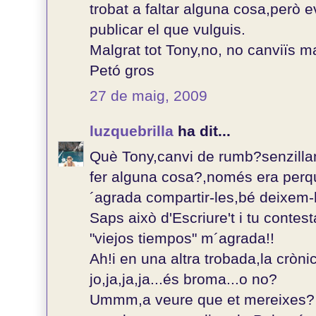
trobat a faltar alguna cosa,però e
publicar el que vulguis.
Malgrat tot Tony,no, no canviïs ma
Petó gros
27 de maig, 2009
luzquebrilla
ha dit...
Què Tony,canvi de rumb?senzillam
fer alguna cosa?,només era perq
´agrada compartir-les,bé deixem-h
Saps això d'Escriure't i tu conte
"viejos tiempos" m´agrada!!
Ah!i en una altra trobada,la crònica
jo,ja,ja,ja...és broma...o no?
Ummm,a veure que et mereixes?