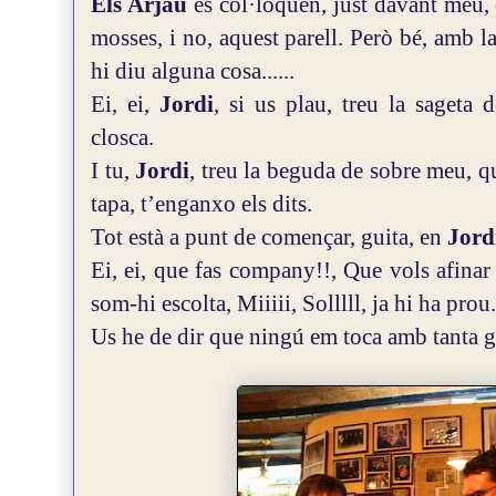
Els Arjau
es col·loquen, just davant meu, 
mosses, i no, aquest parell. Però bé, amb 
hi diu alguna cosa......
Ei, ei,
Jordi
, si us plau, treu la sageta 
closca.
I tu,
Jordi
, treu la beguda de sobre meu, qu
tapa, t’enganxo els dits.
Tot està a punt de començar, guita, en
Jord
Ei, ei, que fas company!!, Que vols afinar 
som-hi escolta, Miiiii, Solllll, ja hi ha prou.
Us he de dir que ningú em toca amb tanta 