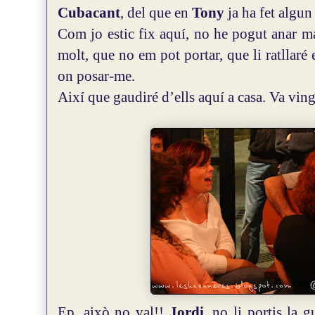
Cubacant
, del que en
Tony
ja ha fet algun 
Com jo estic fix aquí, no he pogut anar ma
molt, que no em pot portar, que li ratllaré 
on posar-me.
Així que gaudiré d’ells aquí a casa. Va ving
Ep, això no val!!
Jordi
, no li portis la g