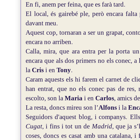
En fi, anem per feina, que es farà tard.
El local, és gairebé ple, però encara falta
davant meu.
Aquest cop, tornaran a ser un grapat, conto,
encara no arriben.
Calla, mira, que ara entra per la porta u
encara que als dos primers no els conec, a la
la
Cris
i en
Tony
.
Caram aquests els hi farem el carnet de clie
han entrat, que no els conec pas de res, 
escolto, son la
Maria
i en
Carlos
, amics d
La resta, doncs mireu son l’
Alfons
i la
Enc
Seguidors d'aquest blog, i companys.
Ell
Cugat
, i fins i tot un de
Madrid
, que ja s
coses, doncs es casat amb una catalana, i f