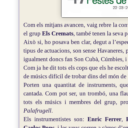
Com els mitjans avancen, vaig rebre la co
el grup
Els Cremats
, també tenen la seva 
Això si, ho posava ben clar, degut a l’espe
tipus de actuacions, son sense Havaneres, 
igualment doncs fan Son Cubà, Cúmbies, i a
Com ja he dit tots els cops que els he escol
de músics difícil de trobar dins del món de
Porten una quantitat de instruments, q
cantada. Com pot ser, un trombó, una flaut
tots els músics i membres del grup, pr
Palafrugell
.
Els instrumentistes son:
Enric Ferrer
,
Carlos Pons
, i les veus corren a càrrec d’e