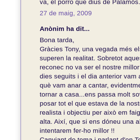
va, el porro que dius de Palamós.
27 de maig, 2009
Anònim ha dit...
Bona tarda,
Gràcies Tony, una vegada més els
superen la realitat. Sobretot aque
reconec no va ser el nostre millo
dies seguits i el dia anterior vam 
què vam anar a cantar, evidentme
tornar a casa...ens passa molt sovi
posar tot el que estava de la nost
realista i objectiu per això em fa
alta. Així, que si ens dóneu una al
intentarem fer-ho millor !!
Canviant de tema i parlant d'en To