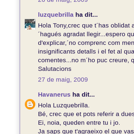
luzquebrilla
ha dit...
Hola Tony,crec que t´has oblidat
´hagués agradat llegir...espero q
d'explicar,´no comprenc com me
insignificants detalls i el fet al q
comentes...no m´ho puc creure, q
Salutacions
27 de maig, 2009
Havanerus
ha dit...
Hola Luzquebrilla.
Bé, crec que et pots referir a du
Ei, noia, queden entre tu i jo.
Ja saps que t'agraeixo el que vas f