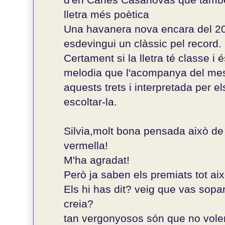
lletra més poètica
Una havanera nova encara del 20
esdevingui un clàssic pel record.
Certament si la lletra té classe i é
melodia que l'acompanya del me
aquests trets i interpretada per e
escoltar-la.
Silvia,molt bona pensada això de 
vermella!
M'ha agradat!
Però ja saben els premiats tot ai
Els hi has dit? veig que vas sopa
creia?
tan vergonyosos són que no vole