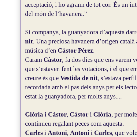
acceptació, i ho agraïm de tot cor.
És un int
del món de l’havanera.”
Si companys, la guanyadora d’aquesta darre
nit
.
Una preciosa havanera d’origen català 
música d’en
Càstor Pérez
.
Caram
Càstor
, fa dos dies que ens varem ve
que s’estaven fent les votacions, i el que e
creure és que
Vestida de nit
, s’estava perf
recordada amb el pas dels anys per els lecto
estat la guanyadora, per molts anys....
Glòria
i
Càstor
,
Càstor
i
Glòria
, per molt
continueu regalant peces com aquesta.
Carles
i
Antoni
,
Antoni
i
Carles
, que vol