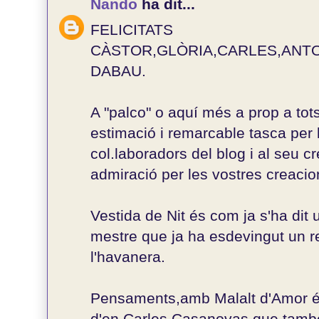
Nando
ha dit...
FELICITATS
CÀSTOR,GLÒRIA,CARLES,ANTON
DABAU.
A "palco" o aquí més a prop a tots
estimació i remarcable tasca per 
col.laboradors del blog i al seu c
admiració per les vostres creacio
Vestida de Nit és com ja s'ha dit
mestre que ja ha esdevingut un r
l'havanera.
Pensaments,amb Malalt d'Amor és 
d'en Carles Casanovas que també