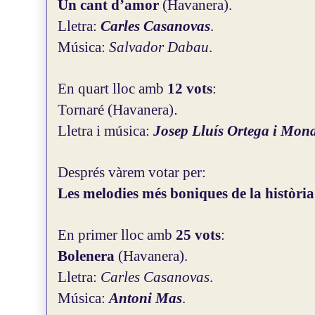
Un cant d’amor
(Havanera).
Lletra:
Carles Casanovas
.
Música:
Salvador Dabau
.
En quart lloc amb
12 vots
:
Tornaré (Havanera)
.
Lletra i música:
Josep Lluís Ortega i Mona
Després vàrem votar per:
Les melodies més boniques de la històri
En primer lloc amb
25 vots
:
Bolenera
(Havanera).
Lletra:
Carles Casanovas
.
Música:
Antoni Mas
.