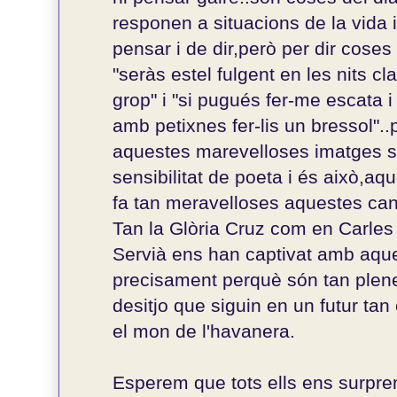
responen a situacions de la vida
pensar i de dir,però per dir coses
"seràs estel fulgent en les nits c
grop" i "si pugués fer-me escata i
amb petixnes fer-lis un bressol"..p
aquestes marevelloses imatges s'
sensibilitat de poeta i és això,aq
fa tan meravelloses aquestes ca
Tan la Glòria Cruz com en Carle
Servià ens han captivat amb aqu
precisament perquè són tan plen
desitjo que siguin en un futur tan
el mon de l'havanera.
Esperem que tots ells ens surpr