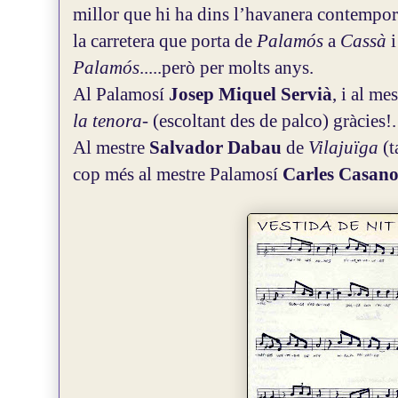
millor que hi ha dins l’havanera contempor
la carretera que porta de
Palamós
a
Cassà
Palamós
.....però per molts anys.
Al Palamosí
Josep Miquel Servià
, i al me
la tenora
- (escoltant des de palco) gràcies!.
Al mestre
Salvador Dabau
de
Vilajuïga
(t
cop més al mestre Palamosí
Carles Casan