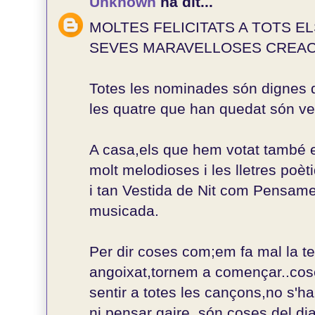
Unknown
ha dit...
MOLTES FELICITATS A TOTS E
SEVES MARAVELLOSES CREAC
Totes les nominades són dignes d
les quatre que han quedat són v
A casa,els que hem votat també 
molt melodioses i les lletres poèt
i tan Vestida de Nit com Pensam
musicada.
Per dir coses com;em fa mal la t
angoixat,tornem a començar..coses
sentir a totes les cançons,no s'h
ni pensar gaire..són coses del di