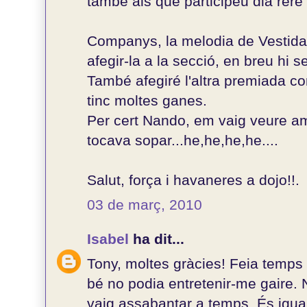
també als que participeu dia rere d
Companys, la melodia de Vestida d
afegir-la a la secció, en breu hi s
També afegiré l'altra premiada c
tinc moltes ganes.
Per cert Nando, em vaig veure a
tocava sopar...he,he,he,he....
Salut, força i havaneres a dojo!!.
03 de març, 2010
Isabel
ha dit...
Tony, moltes gràcies! Feia temps 
bé no podia entretenir-me gaire.
vaig assabantar a temps. És igua