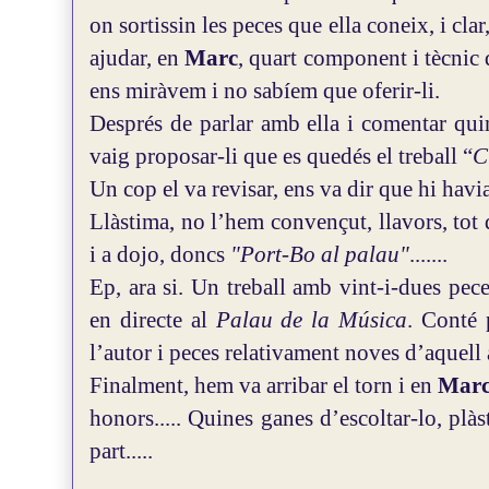
on sortissin les peces que ella coneix, i clar
ajudar, en
Marc
, quart component i
tècnic
ens miràvem i no sabíem que oferir-li.
Després de parlar amb ella i comentar quin
vaig proposar-li que es quedés el treball “
C
Un cop el va revisar, ens va dir que hi havia
Llàstima, no l’hem convençut, llavors, tot 
i a dojo, doncs
"Port-Bo al palau"
.......
Ep, ara si. Un treball amb vint-i-dues pece
en directe al
Palau de la Música
. Conté 
l’autor i peces relativament noves d’aquell
Finalment, hem va arribar el torn i en
Mar
honors..... Quines ganes d’escoltar-lo, plàs
part.....