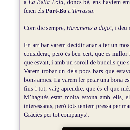
a
La Bella Lola
, doncs bé, ens havíem em
feien els
Port-Bo
a
Terrassa
.
Com dic sempre,
Havaneres a dojo
!, i deu
En arribar varem decidir anar a fer un mos
considerat, però és ben cert, que es millo
que esvaït, i amb un soroll de budells que
Varem trobar un dels pocs bars que estava
bons amics. La varem fer petar una bona est
fins i tot, vaig aprendre, que és el que m
M’hagués estat molta estona amb ells, el
interessants, però tots teníem pressa per ma
Gràcies per tot companys!.