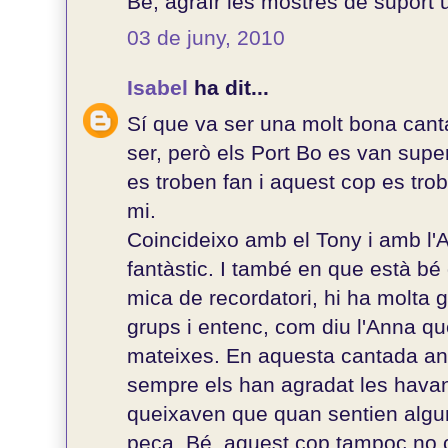
Be, agraïr les mostres de suport 
03 de juny, 2010
Isabel
ha dit...
Sí que va ser una molt bona can
ser, però els Port Bo es van su
es troben fan i aquest cop es tr
mi.
Coincideixo amb el Tony i amb l'A
fantàstic. I també en que està bé
mica de recordatori, hi ha molta 
grups i entenc, com diu l'Anna 
mateixes. En aquesta cantada an
sempre els han agradat les hava
queixaven que quan sentien algu
peça. Bé, aquest cop tampoc no c