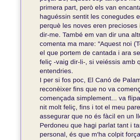
primera part, però els van encant
haguéssin sentit les conegudes el
perquè les noves eren precioses i
dir-me. També em van dir una altr
comenta ma mare: "Aquest noi (Ton
el que portem de cantada i ara se
feliç -vaig dir-li-, si veiéssis amb
entendries.
I per si fos poc, El Canó de Pal
reconèixer fins que no va comença
començada simplement... va flipa
nit molt feliç, fins i tot el meu pa
assegurar que no és fàcil en un ll
Perdoneu que hagi parlat tant i t
personal, és que m'ha colpit força