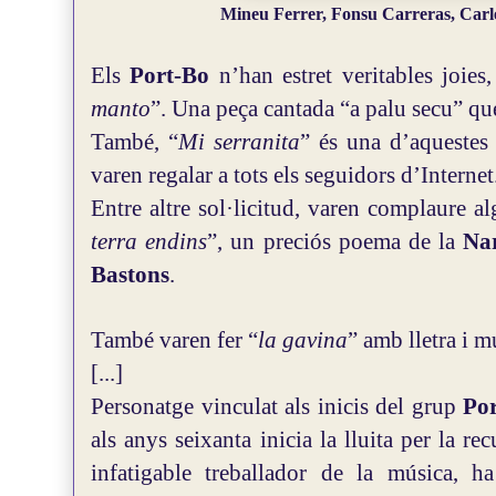
Mineu Ferrer, Fonsu Carreras, Car
Els
Port-Bo
n’han estret veritables joies
manto
”. Una peça cantada “a palu secu” que
També, “
Mi serranita
” és una d’aquestes 
varen regalar a tots els seguidors d’Intern
Entre altre sol·licitud, varen complaure 
terra endins
”, un preciós poema de la
Nar
Bastons
.
També varen fer “
la gavina
” amb lletra i 
[...]
Personatge vinculat als inicis del grup
Po
als anys seixanta inicia la lluita per la r
infatigable treballador de la música, h