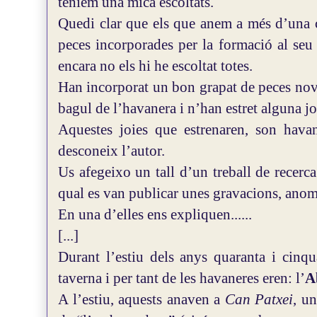
teníem una mica escoltats.
Quedi clar que els que anem a més d’una c
peces incorporades per la formació al seu r
encara no els hi he escoltat totes.
Han incorporat un bon grapat de peces nove
bagul de l’havanera i n’han estret alguna jo
Aquestes joies que estrenaren, son havan
desconeix l’autor.
Us afegeixo un tall d’un treball de recerc
qual es van publicar unes gravacions, an
En una d’elles ens expliquen......
[...]
Durant l’estiu dels anys quaranta i cinqu
taverna i per tant de les havaneres eren: l’
A
A l’estiu, aquests anaven a
Can Patxei
, u