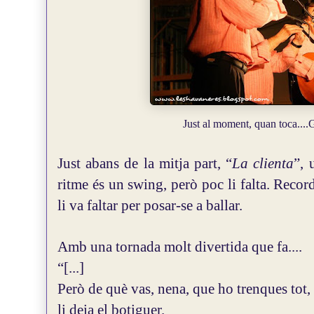
Just al moment, quan toca....
G
Just abans de la mitja part, “
La clienta
”, 
ritme és un swing, però poc li falta. Rec
li va faltar per posar-se a ballar.
Amb una tornada molt divertida que fa....
“[...]
Però de què vas, nena, que ho trenques tot,
li deia el botiguer.