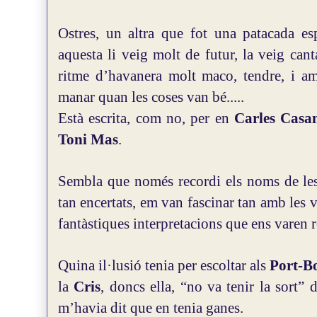
Ostres, un altra que fot una patacada esp
aquesta li veig molt de futur, la veig can
ritme d’havanera molt maco, tendre, i am
manar quan les coses van bé.....
Està escrita, com no, per en
Carles Casa
Toni Mas
.
Sembla que només recordi els noms de les 
tan encertats, em van fascinar tan amb les 
fantàstiques interpretacions que ens varen r
Quina il·lusió tenia per escoltar als
Port-B
la
Cris
, doncs ella, “no va tenir la sort” 
m’havia dit que en tenia ganes.