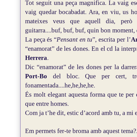
Tot seguit una peça magnifica. La vaig esc
vaig quedar bocabadat.
Ara, en viu, us ho
mateixes veus que aquell dia, però
guitarra....buf, buf, buf, quin bon moment,
La peça és “
Pensant en tu
”, escrita per l’
A
“enamorat” de les dones. En el cd la interp
Herrera
.
Dic “enamorat” de les dones per la darrer
Port-Bo
del bloc. Que per cert, tro
fonamentada....he,he,he,he.
És molt elegant aquesta forma que te per 
que entre homes.
Com ja t’he dit, estic d’acord amb tu, a mi e
Em permets fer-te broma amb aquest tema?..