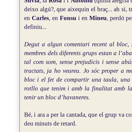
Silvia
, la
Rosa
i l’
Antoniu
(quina alegria
deixo algú?, que aixequin el braç... ah si, 
en
Carles
, en
Fonsu
i en
Mineu
, perdó pe
definiu...
Degut a algun comentari recent al bloc,
membres dels diferents grups estan a l’aba
tal com som, sense prejudicis i sense abú
tractats, ja ho veureu.
Jo sóc proper a mo
bloc i el fet de compartir una taula, una
rotllo que tenim i amb la finalitat amb l
tenir un bloc d’havaneres.
Bé, i ara a per la cantada, que el grup va c
deu minuts de retard.