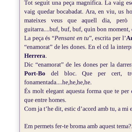
Tot seguit una peça magnifica. La vaig esc
vaig quedar bocabadat.
Ara, en viu, us ho
mateixes veus que aquell dia, però
guitarra....buf, buf, buf, quin bon moment,
La peça és “
Pensant en tu
”, escrita per l’
A
“enamorat” de les dones. En el cd la interp
Herrera
.
Dic “enamorat” de les dones per la darrer
Port-Bo
del bloc. Que per cert, tro
fonamentada....he,he,he,he.
És molt elegant aquesta forma que te per 
que entre homes.
Com ja t’he dit, estic d’acord amb tu, a mi e
Em permets fer-te broma amb aquest tema?..