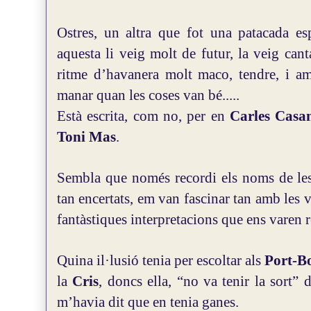
Ostres, un altra que fot una patacada esp
aquesta li veig molt de futur, la veig can
ritme d’havanera molt maco, tendre, i am
manar quan les coses van bé.....
Està escrita, com no, per en
Carles Casa
Toni Mas
.
Sembla que només recordi els noms de les 
tan encertats, em van fascinar tan amb les 
fantàstiques interpretacions que ens varen r
Quina il·lusió tenia per escoltar als
Port-B
la
Cris
, doncs ella, “no va tenir la sort” 
m’havia dit que en tenia ganes.