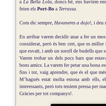
a
La Bella Lola
, doncs bé, ens havíem em
feien els
Port-Bo
a
Terrassa
.
Com dic sempre,
Havaneres a dojo
!, i deu
En arribar varem decidir anar a fer un mos
considerat, però és ben cert, que es millo
que esvaït, i amb un soroll de budells que
Varem trobar un dels pocs bars que estava
bons amics. La varem fer petar una bona est
fins i tot, vaig aprendre, que és el que m
M’hagués estat molta estona amb ells, el
interessants, però tots teníem pressa per ma
Gràcies per tot companys!.