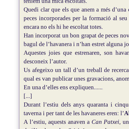
teníem una mica escoltats.
Quedi clar que els que anem a més d’una c
peces incorporades per la formació al seu r
encara no els hi he escoltat totes.
Han incorporat un bon grapat de peces nove
bagul de l’havanera i n’han estret alguna jo
Aquestes joies que estrenaren, son havan
desconeix l’autor.
Us afegeixo un tall d’un treball de recerc
qual es van publicar unes gravacions, an
En una d’elles ens expliquen......
[...]
Durant l’estiu dels anys quaranta i cinqu
taverna i per tant de les havaneres eren: l’
A
A l’estiu, aquests anaven a
Can Patxei
, u