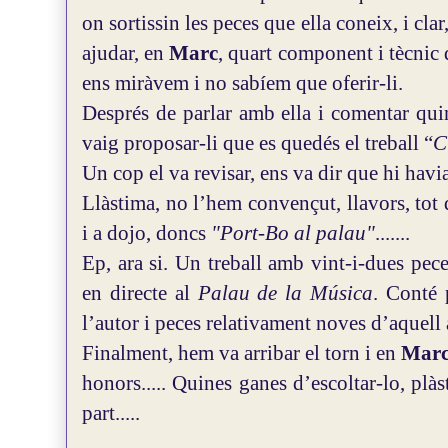
on sortissin les peces que ella coneix, i clar
ajudar, en
Marc
, quart component i
tècnic
ens miràvem i no sabíem que oferir-li.
Després de parlar amb ella i comentar quin
vaig proposar-li que es quedés el treball “
C
Un cop el va revisar, ens va dir que hi havia
Llàstima, no l’hem convençut, llavors, tot 
i a dojo, doncs
"Port-Bo al palau"
.......
Ep, ara si. Un treball amb vint-i-dues pece
en directe al
Palau de la Música
. Conté 
l’autor i peces relativament noves d’aquell
Finalment, hem va arribar el torn i en
Mar
honors..... Quines ganes d’escoltar-lo, plàs
part.....