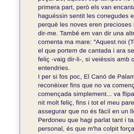
primera part, però els van encant
haguéssin sentit les conegudes el
perquè les noves eren precioses i
dir-me. També em van dir una altr
comenta ma mare: "Aquest noi (Ton
el que portem de cantada i ara se
feliç -vaig dir-li-, si veiéssis amb
entendries.
I per si fos poc, El Canó de Pal
reconèixer fins que no va comença
començada simplement... va flipa
nit molt feliç, fins i tot el meu pa
assegurar que no és fàcil en un ll
Perdoneu que hagi parlat tant i t
personal, és que m'ha colpit força