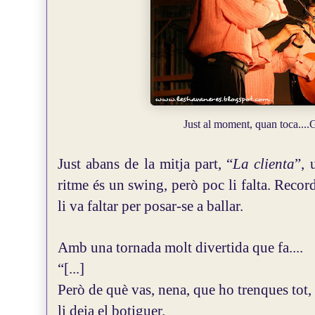
Just al moment, quan toca....
G
Just abans de la mitja part, “
La clienta
”, 
ritme és un swing, però poc li falta. Rec
li va faltar per posar-se a ballar.
Amb una tornada molt divertida que fa....
“[...]
Però de què vas, nena, que ho trenques tot,
li deia el botiguer.