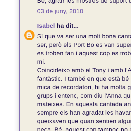
Be, agraïr les mostres de suport 
03 de juny, 2010
Isabel
ha dit...
Sí que va ser una molt bona can
ser, però els Port Bo es van su
es troben fan i aquest cop es tr
mi.
Coincideixo amb el Tony i amb l'A
fantàstic. I també en que està bé
mica de recordatori, hi ha molta 
grups i entenc, com diu l'Anna 
mateixes. En aquesta cantada an
sempre els han agradat les hava
queixaven que quan sentien algu
peça. Bé, aquest cop tampoc no c