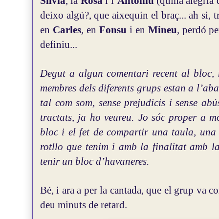
Silvia
, la
Rosa
i l’
Antoniu
(quina alegria
deixo algú?, que aixequin el braç... ah si, 
en
Carles
, en
Fonsu
i en
Mineu
, perdó pe
definiu...
Degut a algun comentari recent al bloc,
membres dels diferents grups estan a l’aba
tal com som, sense prejudicis i sense abú
tractats, ja ho veureu.
Jo sóc proper a mo
bloc i el fet de compartir una taula, una
rotllo que tenim i amb la finalitat amb l
tenir un bloc d’havaneres.
Bé, i ara a per la cantada, que el grup va c
deu minuts de retard.