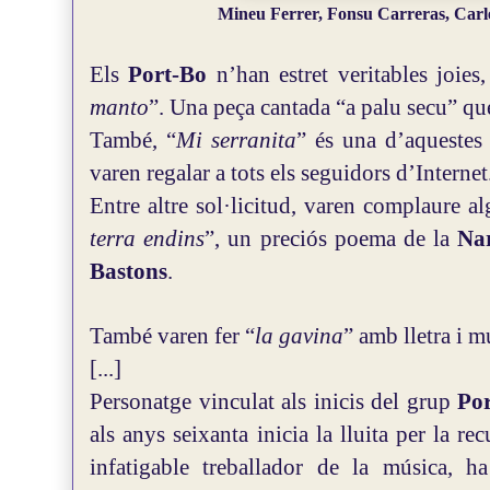
Mineu Ferrer, Fonsu Carreras, Car
Els
Port-Bo
n’han estret veritables joies
manto
”. Una peça cantada “a palu secu” que
També, “
Mi serranita
” és una d’aquestes 
varen regalar a tots els seguidors d’Intern
Entre altre sol·licitud, varen complaure 
terra endins
”, un preciós poema de la
Nar
Bastons
.
També varen fer “
la gavina
” amb lletra i 
[...]
Personatge vinculat als inicis del grup
Po
als anys seixanta inicia la lluita per la r
infatigable treballador de la música, h