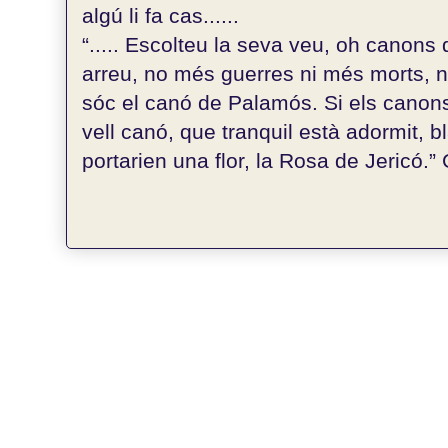
algú li fa cas......
“..... Escolteu la seva veu, oh canons d
arreu, no més guerres ni més morts, 
sóc el canó de Palamós. Si els canons
vell canó, que tranquil està adormit, bl
portarien una flor, la Rosa de Jericó.” G