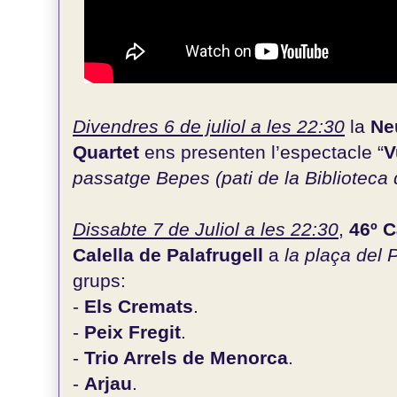
Divendres 6 de juliol a les 22:30
la
Ne
Quartet
ens presenten l’espectacle “
V
passatge Bepes (pati de la Biblioteca 
Dissabte 7 de Juliol a les 22:30
,
46º 
Calella de Palafrugell
a
la plaça del 
grups:
-
Els Cremats
.
-
Peix Fregit
.
-
Trio Arrels de Menorca
.
-
Arjau
.