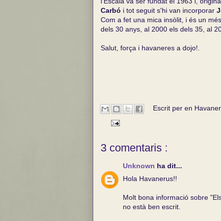
l'Escala va ser fundat el 1963 i, origi
Carbó
i tot seguit s'hi van incorporar
J
Com a fet una mica insòlit, i és un més
dels 30 anys, al 2000 els dels 35, al 2
Salut, força i havaneres a dojo!.
Escrit per en
Havaner
3 comentaris :
Unknown
ha dit...
Hola Havanerus!!
Molt bona informació sobre "El
no està ben escrit.