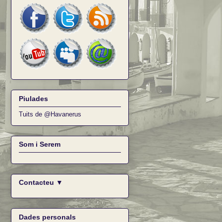
Piulades
Tuits de @Havanerus
Som i Serem
Contacteu ▼
Dades personals