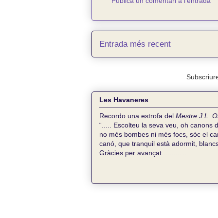
Publica un comentari a l'entrada
Entrada més recent
Subscriure
Les Havaneres
Recordo una estrofa del
Mestre J.L. O
“..... Escolteu la seva veu, oh canons 
no més bombes ni més focs, sóc el can
canó, que tranquil està adormit, blancs 
Gràcies per avançat.............