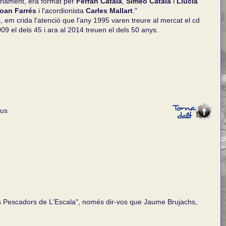
nàriament, era format per
Ferran Català
,
Simeó Català
i
Llucià
oan Farrés
i l'acordionista
Carles Mallart
."
, em crida l'atenció que l'any 1995 varen treure al mercat el cd
009 el dels 45 i ara al 2014 treuen el dels 50 anys.
us
s Pescadors de L'Escala", només dir-vos que Jaume Brujachs,