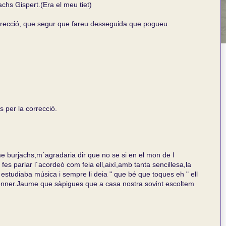
chs Gispert.(Era el meu tiet)
orrecció, que segur que fareu desseguida que pogueu.
s per la correcció.
e burjachs,m´agradaria dir que no se si en el mon de l
es parlar l´acordeò com feia ell,així,amb tanta sencillesa,la
a estudiaba música i sempre li deia " que bé que toques eh " ell
onner.Jaume que sàpigues que a casa nostra sovint escoltem