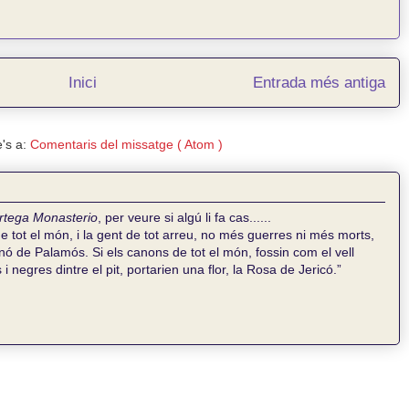
Inici
Entrada més antiga
's a:
Comentaris del missatge ( Atom )
rtega Monasterio
, per veure si algú li fa cas......
de tot el món, i la gent de tot arreu, no més guerres ni més morts,
ó de Palamós. Si els canons de tot el món, fossin com el vell
i negres dintre el pit, portarien una flor, la Rosa de Jericó.”