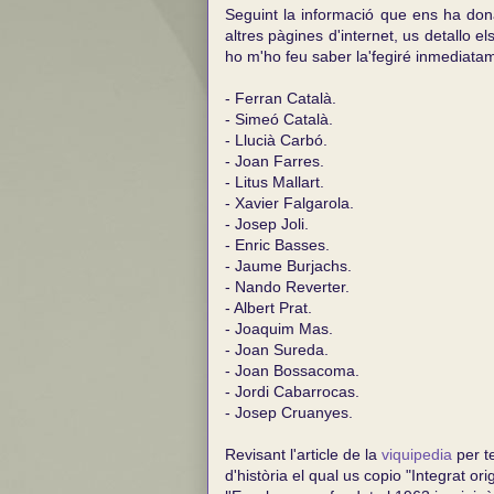
Seguint la informació que ens ha do
altres pàgines d'internet, us detallo 
ho m'ho feu saber la'fegiré inmediatam
- Ferran Català.
- Simeó Català.
- Llucià Carbó.
- Joan Farres.
- Litus Mallart.
- Xavier Falgarola.
- Josep Joli.
- Enric Basses.
- Jaume Burjachs.
- Nando Reverter.
- Albert Prat.
- Joaquim Mas.
- Joan Sureda.
- Joan Bossacoma.
- Jordi Cabarrocas.
- Josep Cruanyes.
Revisant l'article de la
viquipedia
per te
d'història el qual us copio "Integrat 