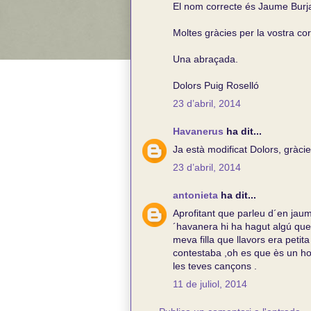
El nom correcte és Jaume Burja
Moltes gràcies per la vostra c
Una abraçada.
Dolors Puig Roselló
23 d’abril, 2014
Havanerus
ha dit...
Ja està modificat Dolors, gràcie
23 d’abril, 2014
antonieta
ha dit...
Aprofitant que parleu d´en jaum
´havanera hi ha hagut algú que f
meva filla que llavors era petit
contestaba ,oh es que ès un h
les teves cançons .
11 de juliol, 2014