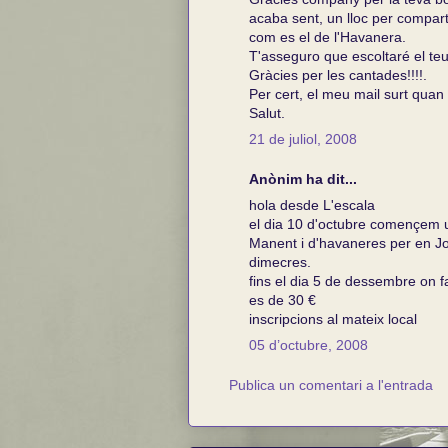
acaba sent, un lloc per compar
com es el de l'Havanera.
T'asseguro que escoltaré el teu
Gràcies per les cantades!!!!.
Per cert, el meu mail surt quan v
Salut.
21 de juliol, 2008
Anònim ha dit...
hola desde L'escala
el dia 10 d'octubre començem u
Manent i d'havaneres per en Jor
dimecres.
fins el dia 5 de dessembre on fa
es de 30 €
inscripcions al mateix local
05 d’octubre, 2008
Publica un comentari a l'entrada