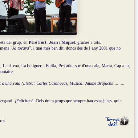
esta del grup, en
Pere Fort
,
Joan
i
Miquel
, gràcies a tots.
omena “
Ja tocava
”, i mai més ben dit, doncs des de l’any 2001 que no
 La sirena, La botiguera, Follia, Pescador soc d'una cala, Marta, Cap a tu,
untaire.
c d'una cala (Lletra: Carles Casanovas, Música: Jaume Brujachs
"........
gantí. ¡Felicitats!. Dels únics grups que sempre han estat junts, quin
us